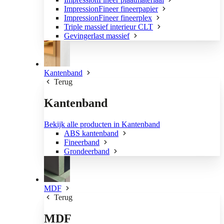
ImpressionFineer fineerpapier
ImpressionFineer fineerplex
Triple massief interieur CLT
Gevingerlast massief
Kantenband
Terug
Kantenband
Bekijk alle producten in Kantenband
ABS kantenband
Fineerband
Grondeerband
MDF
Terug
MDF