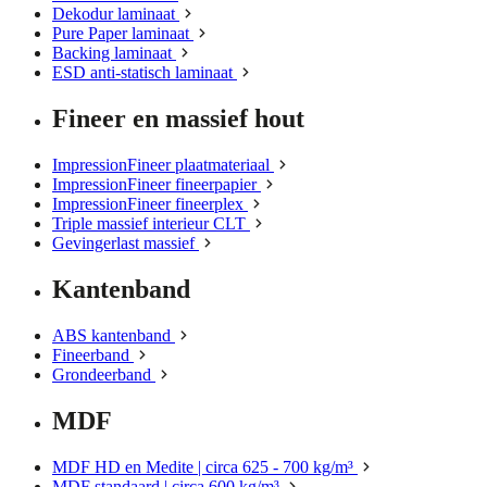
Dekodur laminaat
Pure Paper laminaat
Backing laminaat
ESD anti-statisch laminaat
Fineer en massief hout
ImpressionFineer plaatmateriaal
ImpressionFineer fineerpapier
ImpressionFineer fineerplex
Triple massief interieur CLT
Gevingerlast massief
Kantenband
ABS kantenband
Fineerband
Grondeerband
MDF
MDF HD en Medite | circa 625 - 700 kg/m³
MDF standaard | circa 600 kg/m³