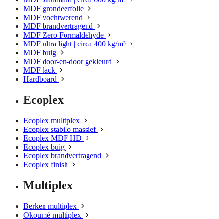
MDF grondeerfolie
MDF vochtwerend
MDF brandvertragend
MDF Zero Formaldehyde
MDF ultra light | circa 400 kg/m³
MDF buig
MDF door-en-door gekleurd
MDF lack
Hardboard
Ecoplex
Ecoplex multiplex
Ecoplex stabilo massief
Ecoplex MDF HD
Ecoplex buig
Ecoplex brandvertragend
Ecoplex finish
Multiplex
Berken multiplex
Okoumé multiplex