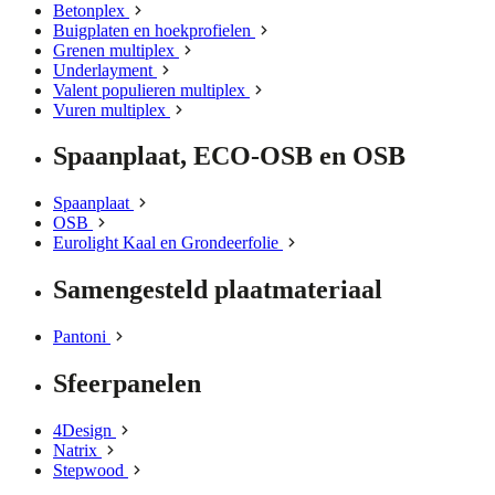
Betonplex
Buigplaten en hoekprofielen
Grenen multiplex
Underlayment
Valent populieren multiplex
Vuren multiplex
Spaanplaat, ECO-OSB en OSB
Spaanplaat
OSB
Eurolight Kaal en Grondeerfolie
Samengesteld plaatmateriaal
Pantoni
Sfeerpanelen
4Design
Natrix
Stepwood