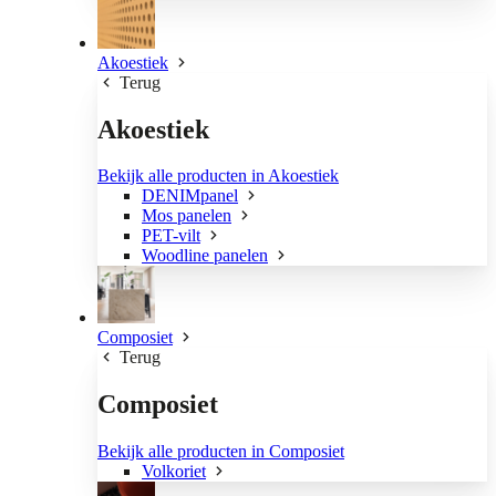
Akoestiek
Terug
Akoestiek
Bekijk alle producten in Akoestiek
DENIMpanel
Mos panelen
PET-vilt
Woodline panelen
Composiet
Terug
Composiet
Bekijk alle producten in Composiet
Volkoriet