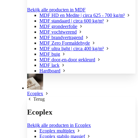
Bekijk alle producten in MDF
MDF HD en Medite | circa 625 - 700 kg/m³
MDF standaard | circa 600 kg/m³
MDF grondeerfolie
MDF vochtwerend
MDF brandvertragend
MDF Zero Formaldehyde
MDF ultra light | circa 400 kg/m³
MDF buig
MDF door-en-door gekleurd
MDF lack
Hardboard
Ecoplex
Terug
Ecoplex
Bekijk alle producten in Ecoplex
Ecoplex multiplex
Ecoplex stabilo massief