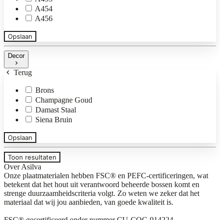
A454
A456
Opslaan
Decor
Terug
Brons
Champagne Goud
Damast Staal
Siena Bruin
Opslaan
Toon resultaten
Over Asilva
Onze plaatmaterialen hebben FSC® en PEFC-certificeringen, wat
betekent dat het hout uit verantwoord beheerde bossen komt en
strenge duurzaamheidscriteria volgt. Zo weten we zeker dat het
materiaal dat wij jou aanbieden, van goede kwaliteit is.
FSC® gecertificeerd onder nummer CU-COC-914224.