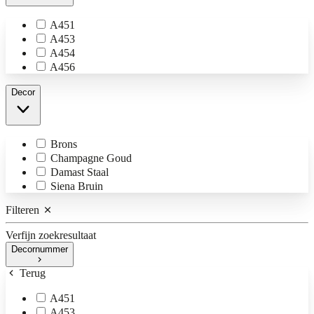
A451
A453
A454
A456
Decor
Brons
Champagne Goud
Damast Staal
Siena Bruin
Filteren
Verfijn zoekresultaat
Decornummer
Terug
A451
A453