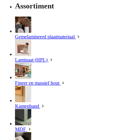
Assortiment
Gemelamineerd plaatmateriaal
Laminaat (HPL)
Fineer en massief hout
Kantenband
MDF