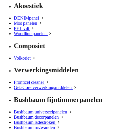
Akoestiek
DENIMpanel
Mos panelen
PET-vilt
Woodline panelen
Composiet
Volkoriet
Verwerkingsmiddelen
Fronticel cleaner
GetaCore verwerkingsmiddelen
Bushbaum fijntimmerpanelen
Bushbaum universeelpanelen
Bushbaum decorpanelen
Bushbaum ladestroken
Bushbaum rugwanden