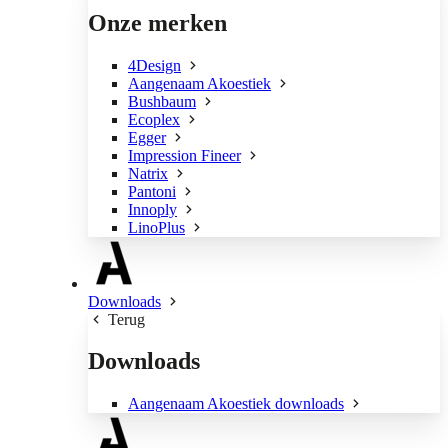
Onze merken
4Design
Aangenaam Akoestiek
Bushbaum
Ecoplex
Egger
Impression Fineer
Natrix
Pantoni
Innoply
LinoPlus
Downloads
Terug
Downloads
Aangenaam Akoestiek downloads