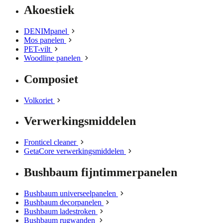
Akoestiek
DENIMpanel
Mos panelen
PET-vilt
Woodline panelen
Composiet
Volkoriet
Verwerkingsmiddelen
Fronticel cleaner
GetaCore verwerkingsmiddelen
Bushbaum fijntimmerpanelen
Bushbaum universeelpanelen
Bushbaum decorpanelen
Bushbaum ladestroken
Bushbaum rugwanden