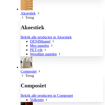
Akoestiek
Terug
Akoestiek
Bekijk alle producten in Akoestiek
DENIMpanel
Mos panelen
PET-vilt
Woodline panelen
Composiet
Terug
Composiet
Bekijk alle producten in Composiet
Volkoriet