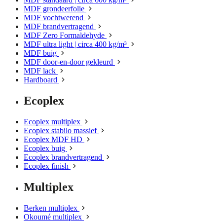
MDF grondeerfolie
MDF vochtwerend
MDF brandvertragend
MDF Zero Formaldehyde
MDF ultra light | circa 400 kg/m³
MDF buig
MDF door-en-door gekleurd
MDF lack
Hardboard
Ecoplex
Ecoplex multiplex
Ecoplex stabilo massief
Ecoplex MDF HD
Ecoplex buig
Ecoplex brandvertragend
Ecoplex finish
Multiplex
Berken multiplex
Okoumé multiplex