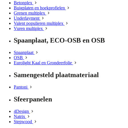
Betonplex
Buigplaten en hoekprofielen
Grenen multiplex
Underlayment
Valent populieren multiplex
Vuren multiplex
Spaanplaat, ECO-OSB en OSB
Spaanplaat
OSB
Eurolight Kaal en Grondeerfolie
Samengesteld plaatmateriaal
Pantoni
Sfeerpanelen
4Design
Natrix
Stepwood