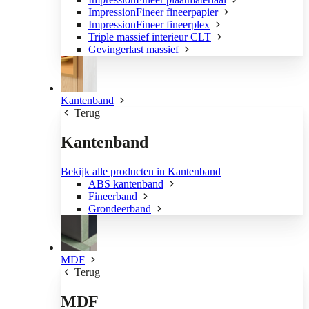
ImpressionFineer fineerpapier
ImpressionFineer fineerplex
Triple massief interieur CLT
Gevingerlast massief
Kantenband
Terug
Kantenband
Bekijk alle producten in Kantenband
ABS kantenband
Fineerband
Grondeerband
MDF
Terug
MDF