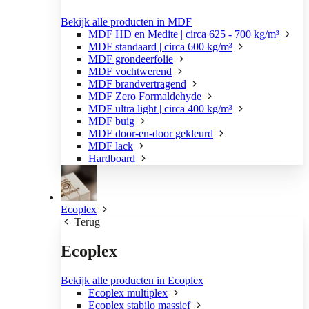
Bekijk alle producten in MDF
MDF HD en Medite | circa 625 - 700 kg/m³
MDF standaard | circa 600 kg/m³
MDF grondeerfolie
MDF vochtwerend
MDF brandvertragend
MDF Zero Formaldehyde
MDF ultra light | circa 400 kg/m³
MDF buig
MDF door-en-door gekleurd
MDF lack
Hardboard
Ecoplex
Terug
Ecoplex
Bekijk alle producten in Ecoplex
Ecoplex multiplex
Ecoplex stabilo massief