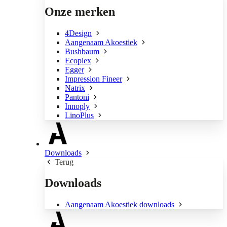
Onze merken
4Design
Aangenaam Akoestiek
Bushbaum
Ecoplex
Egger
Impression Fineer
Natrix
Pantoni
Innoply
LinoPlus
Downloads
Terug
Downloads
Aangenaam Akoestiek downloads