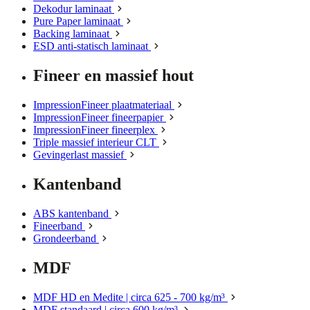
Dekodur laminaat
Pure Paper laminaat
Backing laminaat
ESD anti-statisch laminaat
Fineer en massief hout
ImpressionFineer plaatmateriaal
ImpressionFineer fineerpapier
ImpressionFineer fineerplex
Triple massief interieur CLT
Gevingerlast massief
Kantenband
ABS kantenband
Fineerband
Grondeerband
MDF
MDF HD en Medite | circa 625 - 700 kg/m³
MDF standaard | circa 600 kg/m³