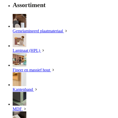
Assortiment
Gemelamineerd plaatmateriaal
Laminaat (HPL)
Fineer en massief hout
Kantenband
MDF