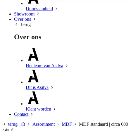
Duurzaamheid
Showroom
Over ons
Terug
Over ons
Het team van Asilva
Dit is Asilva
Klant worden
Contact
terug
|
Assortiment
MDF
MDF standaard | circa 600
kg/m³