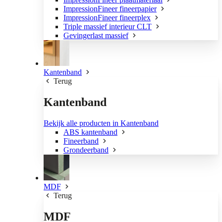
ImpressionFineer fineerpapier
ImpressionFineer fineerplex
Triple massief interieur CLT
Gevingerlast massief
Kantenband
Terug
Kantenband
Bekijk alle producten in Kantenband
ABS kantenband
Fineerband
Grondeerband
MDF
Terug
MDF