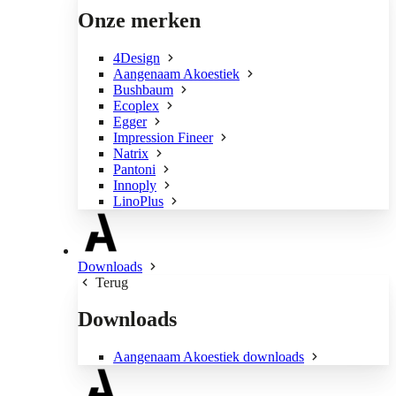
Onze merken
4Design
Aangenaam Akoestiek
Bushbaum
Ecoplex
Egger
Impression Fineer
Natrix
Pantoni
Innoply
LinoPlus
Downloads
Terug
Downloads
Aangenaam Akoestiek downloads