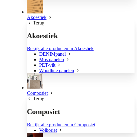
Akoestiek
Terug
Akoestiek
Bekijk alle producten in Akoestiek
DENIMpanel
Mos panelen
PET-vilt
Woodline panelen
Composiet
Terug
Composiet
Bekijk alle producten in Composiet
Volkoriet