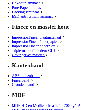
Dekodur laminaat
Pure Paper laminaat
Backing laminaat
ESD anti-statisch laminaat
Fineer en massief hout
ImpressionFineer plaatmateriaal
ImpressionFineer fineerpapier
ImpressionFineer fineerplex
Triple massief interieur CLT
Gevingerlast massief
Kantenband
ABS kantenband
Fineerband
Grondeerband
MDF
MDF HD en Medite | circa 625 - 700 kg/m³
MDF standaard | circa 600 kg/m³