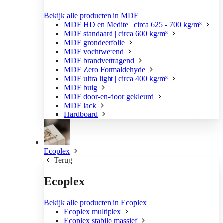
Bekijk alle producten in MDF
MDF HD en Medite | circa 625 - 700 kg/m³
MDF standaard | circa 600 kg/m³
MDF grondeerfolie
MDF vochtwerend
MDF brandvertragend
MDF Zero Formaldehyde
MDF ultra light | circa 400 kg/m³
MDF buig
MDF door-en-door gekleurd
MDF lack
Hardboard
Ecoplex
Terug
Ecoplex
Bekijk alle producten in Ecoplex
Ecoplex multiplex
Ecoplex stabilo massief