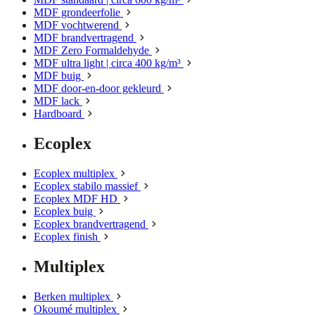
MDF grondeerfolie
MDF vochtwerend
MDF brandvertragend
MDF Zero Formaldehyde
MDF ultra light | circa 400 kg/m³
MDF buig
MDF door-en-door gekleurd
MDF lack
Hardboard
Ecoplex
Ecoplex multiplex
Ecoplex stabilo massief
Ecoplex MDF HD
Ecoplex buig
Ecoplex brandvertragend
Ecoplex finish
Multiplex
Berken multiplex
Okoumé multiplex