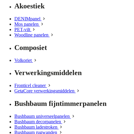
Akoestiek
DENIMpanel
Mos panelen
PET-vilt
Woodline panelen
Composiet
Volkoriet
Verwerkingsmiddelen
Fronticel cleaner
GetaCore verwerkingsmiddelen
Bushbaum fijntimmerpanelen
Bushbaum universeelpanelen
Bushbaum decorpanelen
Bushbaum ladestroken
Bushbaum rugwanden