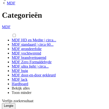
MDF
Categorieën
MDF
MDF HD en Medite | circa...
MDF standaard | circa 60...
MDF grondeerfolie
MDF vochtwerend
MDF brandvertragend
MDF Zero Formaldehyde
MDF ultra light | circa...
MDF buig
MDF door-en-door gekleurd
MDF lack
Hardboard
Bekijk alles
Toon minder
Verfijn zoekresultaat
Lengte