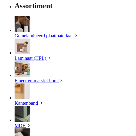
Assortiment
Gemelamineerd plaatmateriaal
Laminaat (HPL)
Fineer en massief hout
Kantenband
MDF