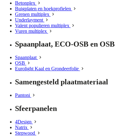
Betonplex
Buigplaten en hoekprofielen
Grenen multiplex
Underlayment
Valent populieren multiplex
Vuren multiplex
Spaanplaat, ECO-OSB en OSB
Spaanplaat
OSB
Eurolight Kaal en Grondeerfolie
Samengesteld plaatmateriaal
Pantoni
Sfeerpanelen
4Design
Natrix
Stepwood