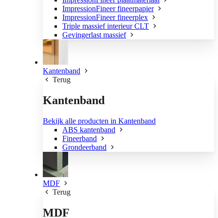
ImpressionFineer fineerpapier
ImpressionFineer fineerplex
Triple massief interieur CLT
Gevingerlast massief
Kantenband
Terug
Kantenband
Bekijk alle producten in Kantenband
ABS kantenband
Fineerband
Grondeerband
MDF
Terug
MDF