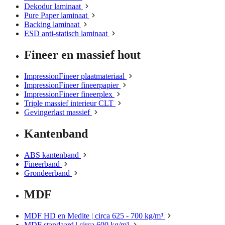
Dekodur laminaat
Pure Paper laminaat
Backing laminaat
ESD anti-statisch laminaat
Fineer en massief hout
ImpressionFineer plaatmateriaal
ImpressionFineer fineerpapier
ImpressionFineer fineerplex
Triple massief interieur CLT
Gevingerlast massief
Kantenband
ABS kantenband
Fineerband
Grondeerband
MDF
MDF HD en Medite | circa 625 - 700 kg/m³
MDF standaard | circa 600 kg/m³