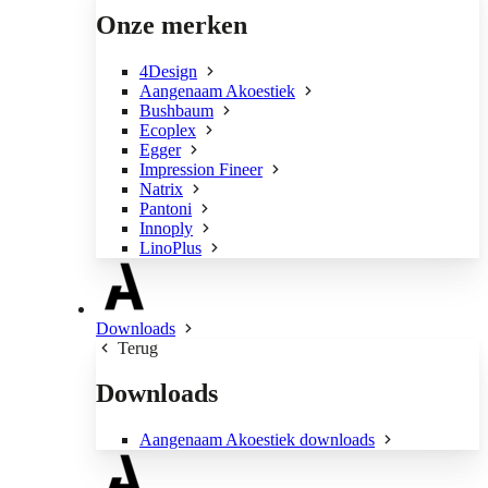
Onze merken
4Design
Aangenaam Akoestiek
Bushbaum
Ecoplex
Egger
Impression Fineer
Natrix
Pantoni
Innoply
LinoPlus
Downloads
Terug
Downloads
Aangenaam Akoestiek downloads