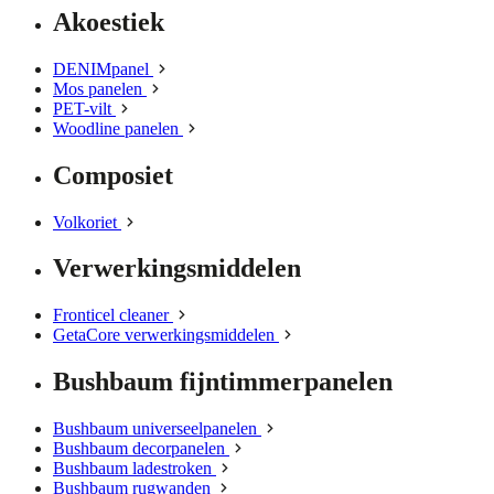
Akoestiek
DENIMpanel
Mos panelen
PET-vilt
Woodline panelen
Composiet
Volkoriet
Verwerkingsmiddelen
Fronticel cleaner
GetaCore verwerkingsmiddelen
Bushbaum fijntimmerpanelen
Bushbaum universeelpanelen
Bushbaum decorpanelen
Bushbaum ladestroken
Bushbaum rugwanden