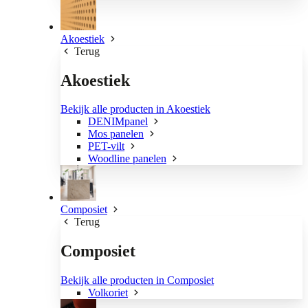
Akoestiek
Terug
Akoestiek
Bekijk alle producten in Akoestiek
DENIMpanel
Mos panelen
PET-vilt
Woodline panelen
Composiet
Terug
Composiet
Bekijk alle producten in Composiet
Volkoriet