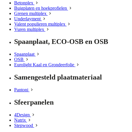
Betonplex
Buigplaten en hoekprofielen
Grenen multiplex
Underlayment
Valent populieren multiplex
Vuren multiplex
Spaanplaat, ECO-OSB en OSB
Spaanplaat
OSB
Eurolight Kaal en Grondeerfolie
Samengesteld plaatmateriaal
Pantoni
Sfeerpanelen
4Design
Natrix
Stepwood