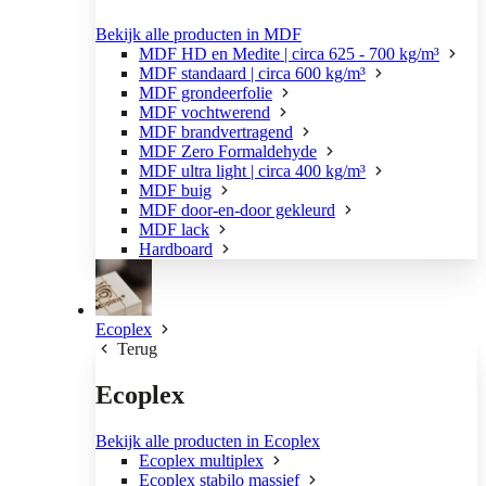
Bekijk alle producten in MDF
MDF HD en Medite | circa 625 - 700 kg/m³
MDF standaard | circa 600 kg/m³
MDF grondeerfolie
MDF vochtwerend
MDF brandvertragend
MDF Zero Formaldehyde
MDF ultra light | circa 400 kg/m³
MDF buig
MDF door-en-door gekleurd
MDF lack
Hardboard
Ecoplex
Terug
Ecoplex
Bekijk alle producten in Ecoplex
Ecoplex multiplex
Ecoplex stabilo massief