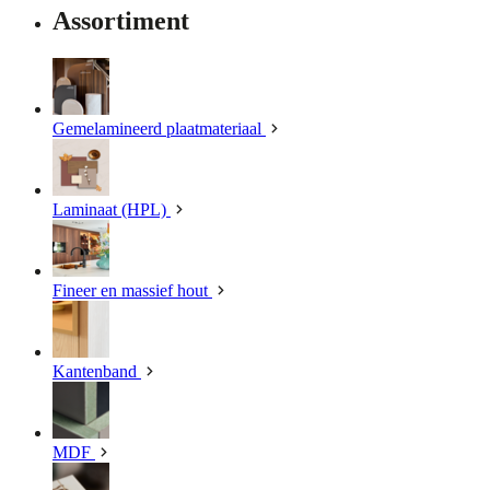
Assortiment
Gemelamineerd plaatmateriaal
Laminaat (HPL)
Fineer en massief hout
Kantenband
MDF