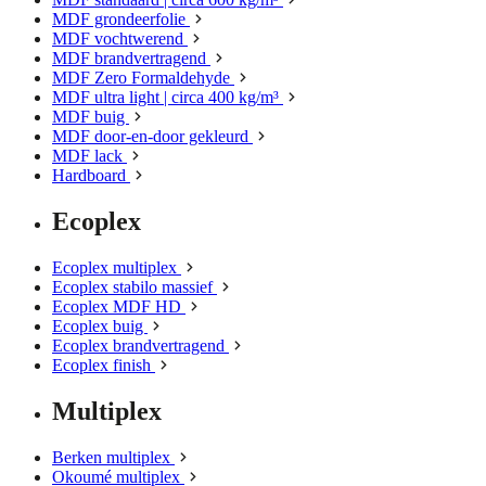
MDF grondeerfolie
MDF vochtwerend
MDF brandvertragend
MDF Zero Formaldehyde
MDF ultra light | circa 400 kg/m³
MDF buig
MDF door-en-door gekleurd
MDF lack
Hardboard
Ecoplex
Ecoplex multiplex
Ecoplex stabilo massief
Ecoplex MDF HD
Ecoplex buig
Ecoplex brandvertragend
Ecoplex finish
Multiplex
Berken multiplex
Okoumé multiplex