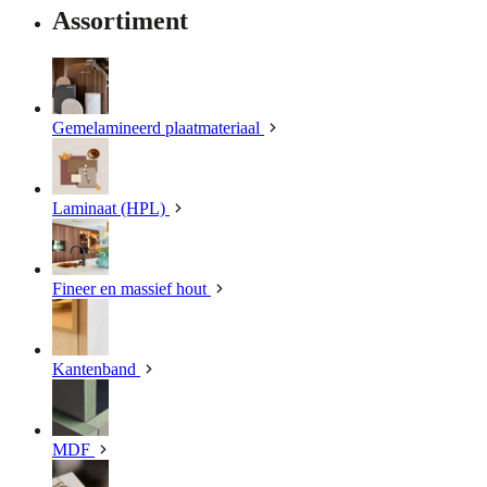
Assortiment
Gemelamineerd plaatmateriaal
Laminaat (HPL)
Fineer en massief hout
Kantenband
MDF