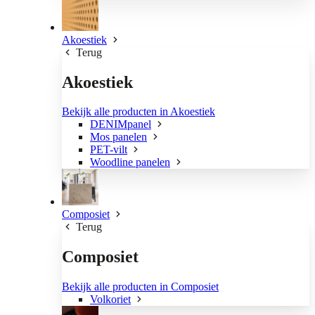
Akoestiek
Terug
Akoestiek
Bekijk alle producten in Akoestiek
DENIMpanel
Mos panelen
PET-vilt
Woodline panelen
Composiet
Terug
Composiet
Bekijk alle producten in Composiet
Volkoriet