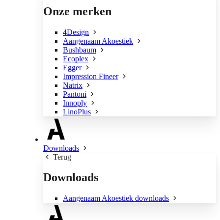
Onze merken
4Design
Aangenaam Akoestiek
Bushbaum
Ecoplex
Egger
Impression Fineer
Natrix
Pantoni
Innoply
LinoPlus
Downloads
Terug
Downloads
Aangenaam Akoestiek downloads