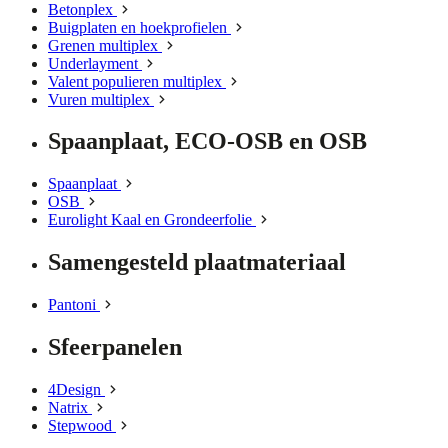
Betonplex
Buigplaten en hoekprofielen
Grenen multiplex
Underlayment
Valent populieren multiplex
Vuren multiplex
Spaanplaat, ECO-OSB en OSB
Spaanplaat
OSB
Eurolight Kaal en Grondeerfolie
Samengesteld plaatmateriaal
Pantoni
Sfeerpanelen
4Design
Natrix
Stepwood