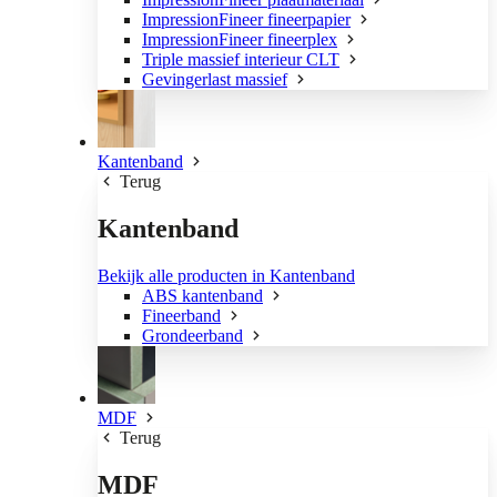
ImpressionFineer fineerpapier
ImpressionFineer fineerplex
Triple massief interieur CLT
Gevingerlast massief
Kantenband
Terug
Kantenband
Bekijk alle producten in Kantenband
ABS kantenband
Fineerband
Grondeerband
MDF
Terug
MDF