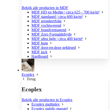
Bekijk alle producten in MDF
MDF HD en Medite | circa 625 - 700 kg/m³
MDF standaard | circa 600 kg/m³
MDF grondeerfolie
MDF vochtwerend
MDF brandvertragend
MDF Zero Formaldehyde
MDF ultra light | circa 400 kg/m³
MDF buig
MDF door-en-door gekleurd
MDF lack
Hardboard
Ecoplex
Terug
Ecoplex
Bekijk alle producten in Ecoplex
Ecoplex multiplex
Ecoplex stabilo massief