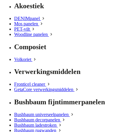
Akoestiek
DENIMpanel
Mos panelen
PET-vilt
Woodline panelen
Composiet
Volkoriet
Verwerkingsmiddelen
Fronticel cleaner
GetaCore verwerkingsmiddelen
Bushbaum fijntimmerpanelen
Bushbaum universeelpanelen
Bushbaum decorpanelen
Bushbaum ladestroken
Bushbaum rugwanden