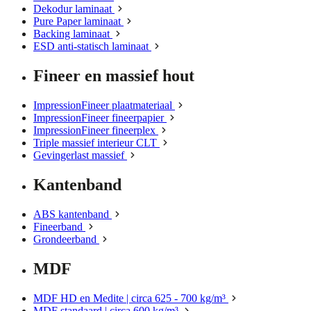
Dekodur laminaat
Pure Paper laminaat
Backing laminaat
ESD anti-statisch laminaat
Fineer en massief hout
ImpressionFineer plaatmateriaal
ImpressionFineer fineerpapier
ImpressionFineer fineerplex
Triple massief interieur CLT
Gevingerlast massief
Kantenband
ABS kantenband
Fineerband
Grondeerband
MDF
MDF HD en Medite | circa 625 - 700 kg/m³
MDF standaard | circa 600 kg/m³