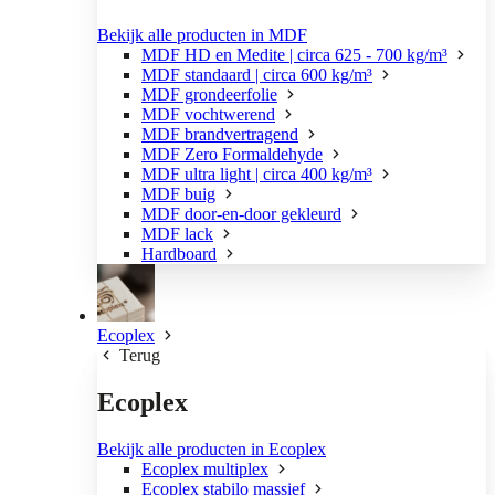
Bekijk alle producten in MDF
MDF HD en Medite | circa 625 - 700 kg/m³
MDF standaard | circa 600 kg/m³
MDF grondeerfolie
MDF vochtwerend
MDF brandvertragend
MDF Zero Formaldehyde
MDF ultra light | circa 400 kg/m³
MDF buig
MDF door-en-door gekleurd
MDF lack
Hardboard
Ecoplex
Terug
Ecoplex
Bekijk alle producten in Ecoplex
Ecoplex multiplex
Ecoplex stabilo massief