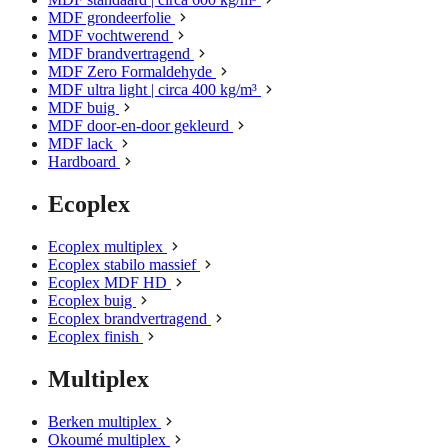
MDF grondeerfolie
MDF vochtwerend
MDF brandvertragend
MDF Zero Formaldehyde
MDF ultra light | circa 400 kg/m³
MDF buig
MDF door-en-door gekleurd
MDF lack
Hardboard
Ecoplex
Ecoplex multiplex
Ecoplex stabilo massief
Ecoplex MDF HD
Ecoplex buig
Ecoplex brandvertragend
Ecoplex finish
Multiplex
Berken multiplex
Okoumé multiplex