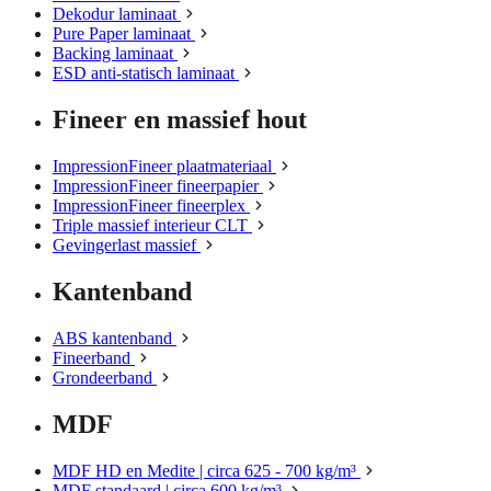
Dekodur laminaat
Pure Paper laminaat
Backing laminaat
ESD anti-statisch laminaat
Fineer en massief hout
ImpressionFineer plaatmateriaal
ImpressionFineer fineerpapier
ImpressionFineer fineerplex
Triple massief interieur CLT
Gevingerlast massief
Kantenband
ABS kantenband
Fineerband
Grondeerband
MDF
MDF HD en Medite | circa 625 - 700 kg/m³
MDF standaard | circa 600 kg/m³