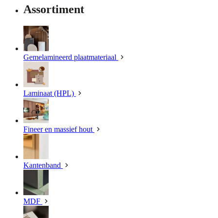
Assortiment
Gemelamineerd plaatmateriaal
Laminaat (HPL)
Fineer en massief hout
Kantenband
MDF