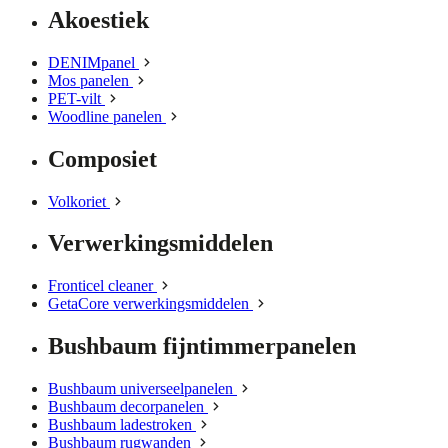
Akoestiek
DENIMpanel
Mos panelen
PET-vilt
Woodline panelen
Composiet
Volkoriet
Verwerkingsmiddelen
Fronticel cleaner
GetaCore verwerkingsmiddelen
Bushbaum fijntimmerpanelen
Bushbaum universeelpanelen
Bushbaum decorpanelen
Bushbaum ladestroken
Bushbaum rugwanden