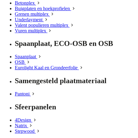
Betonplex
Buigplaten en hoekprofielen
Grenen multiplex
Underlayment
Valent populieren multiplex
Vuren multiplex
Spaanplaat, ECO-OSB en OSB
Spaanplaat
OSB
Eurolight Kaal en Grondeerfolie
Samengesteld plaatmateriaal
Pantoni
Sfeerpanelen
4Design
Natrix
Stepwood