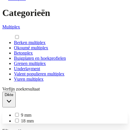
Categorieën
Multiplex
Berken multiplex
Okoumé multiplex
Betonplex
Buigplaten en hoekprofielen
Grenen multiplex
Underlayment
Valent populieren multiplex
Vuren multiplex
Verfijn zoekresultaat
Dikte
9 mm
18 mm