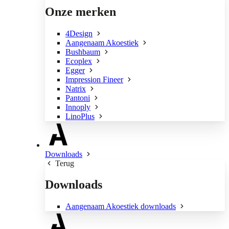
Onze merken
4Design
Aangenaam Akoestiek
Bushbaum
Ecoplex
Egger
Impression Fineer
Natrix
Pantoni
Innoply
LinoPlus
Downloads
Terug
Downloads
Aangenaam Akoestiek downloads