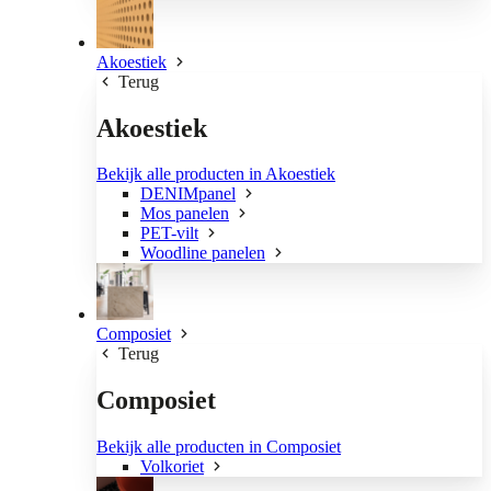
Akoestiek
Terug
Akoestiek
Bekijk alle producten in Akoestiek
DENIMpanel
Mos panelen
PET-vilt
Woodline panelen
Composiet
Terug
Composiet
Bekijk alle producten in Composiet
Volkoriet