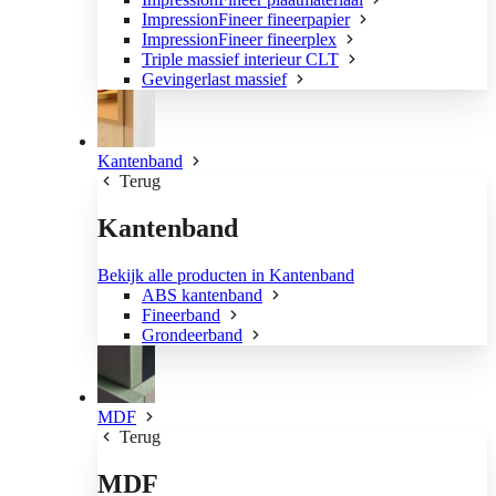
ImpressionFineer fineerpapier
ImpressionFineer fineerplex
Triple massief interieur CLT
Gevingerlast massief
Kantenband
Terug
Kantenband
Bekijk alle producten in Kantenband
ABS kantenband
Fineerband
Grondeerband
MDF
Terug
MDF