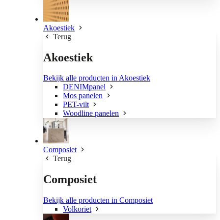
Akoestiek
Terug
Akoestiek
Bekijk alle producten in Akoestiek
DENIMpanel
Mos panelen
PET-vilt
Woodline panelen
Composiet
Terug
Composiet
Bekijk alle producten in Composiet
Volkoriet