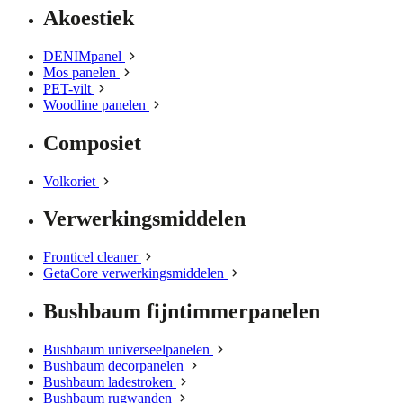
Akoestiek
DENIMpanel
Mos panelen
PET-vilt
Woodline panelen
Composiet
Volkoriet
Verwerkingsmiddelen
Fronticel cleaner
GetaCore verwerkingsmiddelen
Bushbaum fijntimmerpanelen
Bushbaum universeelpanelen
Bushbaum decorpanelen
Bushbaum ladestroken
Bushbaum rugwanden