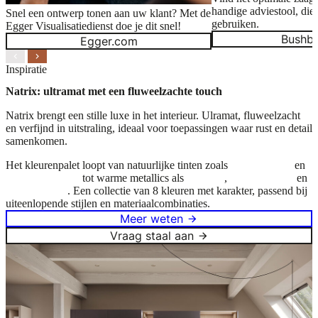
handige adviestool, die
Snel een ontwerp tonen aan uw klant? Met de
gebruiken.
Egger Visualisatiedienst doe je dit snel!
Bushba
Egger.com
Inspiratie
Natrix: ultramat met een fluweelzachte touch
Natrix brengt een stille luxe in het interieur. Ulramat, fluweelzacht
en verfijnd in uitstraling, ideaal voor toepassingen waar rust en detail
samenkomen.
Het kleurenpalet loopt van natuurlijke tinten zoals
Sage Green
en
Urban Brown
tot warme metallics als
Bronze
,
Urban Gold
en
Champagne
. Een collectie van 8 kleuren met karakter, passend bij
uiteenlopende stijlen en materiaalcombinaties.
Meer weten
Vraag staal aan