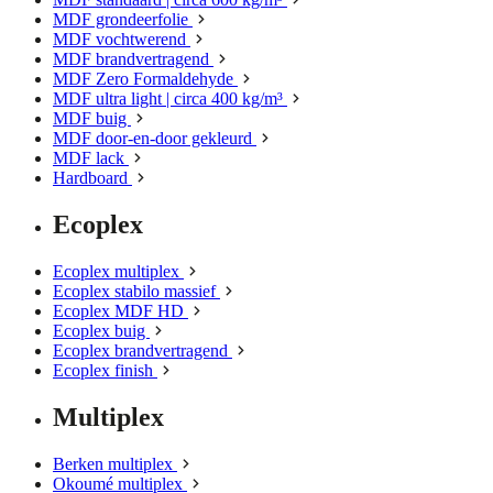
MDF grondeerfolie
MDF vochtwerend
MDF brandvertragend
MDF Zero Formaldehyde
MDF ultra light | circa 400 kg/m³
MDF buig
MDF door-en-door gekleurd
MDF lack
Hardboard
Ecoplex
Ecoplex multiplex
Ecoplex stabilo massief
Ecoplex MDF HD
Ecoplex buig
Ecoplex brandvertragend
Ecoplex finish
Multiplex
Berken multiplex
Okoumé multiplex