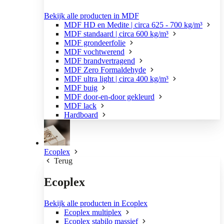
Bekijk alle producten in MDF
MDF HD en Medite | circa 625 - 700 kg/m³
MDF standaard | circa 600 kg/m³
MDF grondeerfolie
MDF vochtwerend
MDF brandvertragend
MDF Zero Formaldehyde
MDF ultra light | circa 400 kg/m³
MDF buig
MDF door-en-door gekleurd
MDF lack
Hardboard
Ecoplex
Terug
Ecoplex
Bekijk alle producten in Ecoplex
Ecoplex multiplex
Ecoplex stabilo massief