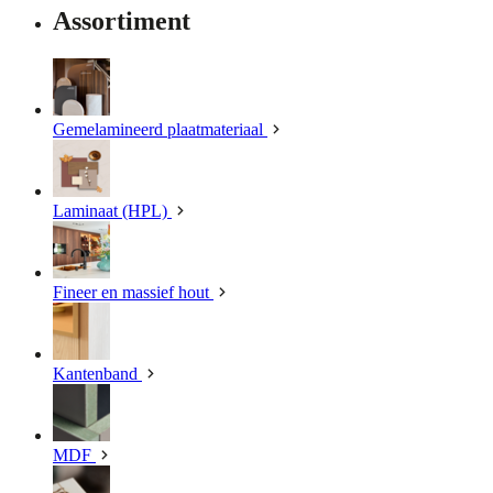
Assortiment
Gemelamineerd plaatmateriaal
Laminaat (HPL)
Fineer en massief hout
Kantenband
MDF