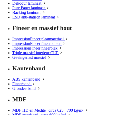
Dekodur laminaat
Pure Paper laminaat
Backing laminaat
ESD anti-statisch laminaat
Fineer en massief hout
ImpressionFineer plaatmateriaal
ImpressionFineer fineerpapier
ImpressionFineer fineerplex
Triple massief interieur CLT
Gevingerlast massief
Kantenband
ABS kantenband
Fineerband
Grondeerband
MDF
MDF HD en Medite | circa 625 - 700 kg/m³
MDF standaard | circa 600 kg/m³