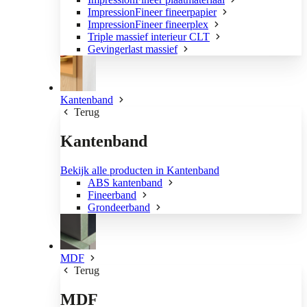
ImpressionFineer fineerpapier
ImpressionFineer fineerplex
Triple massief interieur CLT
Gevingerlast massief
Kantenband
Terug
Kantenband
Bekijk alle producten in Kantenband
ABS kantenband
Fineerband
Grondeerband
MDF
Terug
MDF