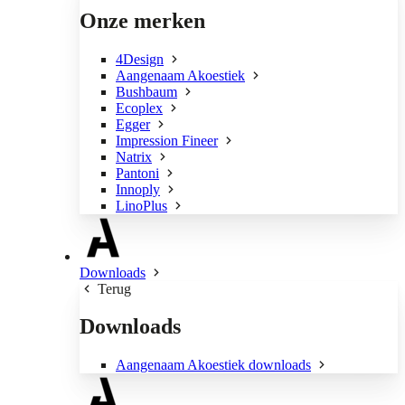
Onze merken
4Design
Aangenaam Akoestiek
Bushbaum
Ecoplex
Egger
Impression Fineer
Natrix
Pantoni
Innoply
LinoPlus
Downloads
Terug
Downloads
Aangenaam Akoestiek downloads