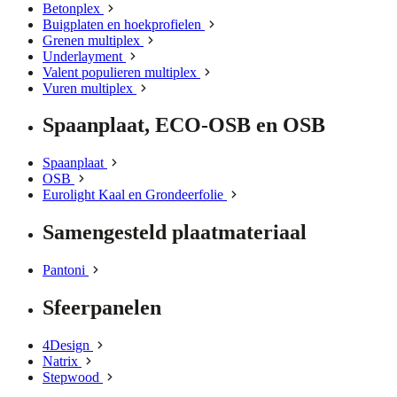
Betonplex
Buigplaten en hoekprofielen
Grenen multiplex
Underlayment
Valent populieren multiplex
Vuren multiplex
Spaanplaat, ECO-OSB en OSB
Spaanplaat
OSB
Eurolight Kaal en Grondeerfolie
Samengesteld plaatmateriaal
Pantoni
Sfeerpanelen
4Design
Natrix
Stepwood