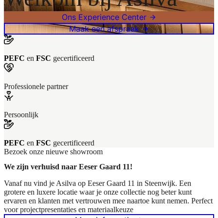
Ons Experience Center
Maak een afspraak
PEFC
en
FSC
gecertificeerd
Professionele partner
Persoonlijk
PEFC
en
FSC
gecertificeerd
P
Bezoek onze nieuwe showroom
We zijn verhuisd naar Eeser Gaard 11!
Vanaf nu vind je Asilva op Eeser Gaard 11 in Steenwijk. Een
grotere en luxere locatie waar je onze collectie nog beter kunt
ervaren en klanten met vertrouwen mee naartoe kunt nemen. Perfect
voor projectpresentaties en materiaalkeuze