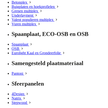
Betonplex
Buigplaten en hoekprofielen
Grenen multiplex
Underlayment
Valent populieren multiplex
Vuren multiplex
Spaanplaat, ECO-OSB en OSB
Spaanplaat
OSB
Eurolight Kaal en Grondeerfolie
Samengesteld plaatmateriaal
Pantoni
Sfeerpanelen
4Design
Natrix
Stepwood