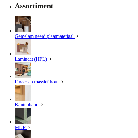
Assortiment
Gemelamineerd plaatmateriaal
Laminaat (HPL)
Fineer en massief hout
Kantenband
MDF