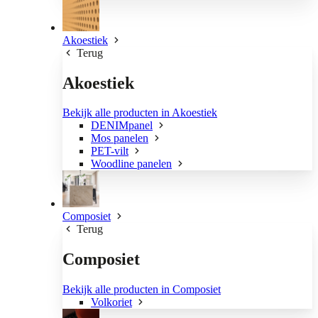
Akoestiek
Terug
Akoestiek
Bekijk alle producten in Akoestiek
DENIMpanel
Mos panelen
PET-vilt
Woodline panelen
Composiet
Terug
Composiet
Bekijk alle producten in Composiet
Volkoriet