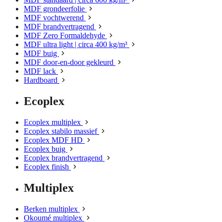
MDF grondeerfolie
MDF vochtwerend
MDF brandvertragend
MDF Zero Formaldehyde
MDF ultra light | circa 400 kg/m³
MDF buig
MDF door-en-door gekleurd
MDF lack
Hardboard
Ecoplex
Ecoplex multiplex
Ecoplex stabilo massief
Ecoplex MDF HD
Ecoplex buig
Ecoplex brandvertragend
Ecoplex finish
Multiplex
Berken multiplex
Okoumé multiplex