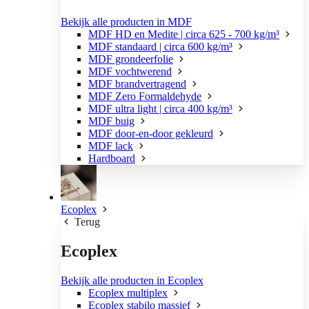
Bekijk alle producten in MDF
MDF HD en Medite | circa 625 - 700 kg/m³
MDF standaard | circa 600 kg/m³
MDF grondeerfolie
MDF vochtwerend
MDF brandvertragend
MDF Zero Formaldehyde
MDF ultra light | circa 400 kg/m³
MDF buig
MDF door-en-door gekleurd
MDF lack
Hardboard
Ecoplex
Terug
Ecoplex
Bekijk alle producten in Ecoplex
Ecoplex multiplex
Ecoplex stabilo massief