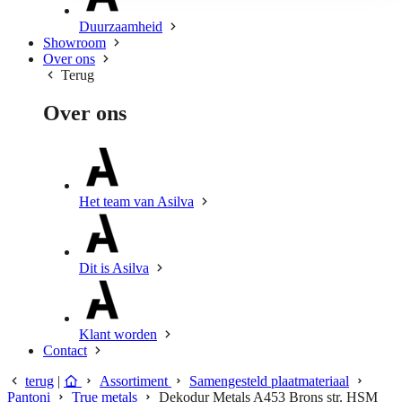
Duurzaamheid
Showroom
Over ons
Terug
Over ons
Het team van Asilva
Dit is Asilva
Klant worden
Contact
terug
|
Assortiment
Samengesteld plaatmateriaal
Pantoni
True metals
Dekodur Metals A453 Brons str. HSM