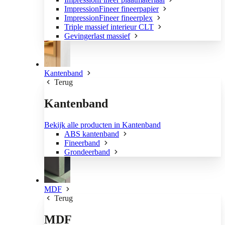
ImpressionFineer fineerpapier
ImpressionFineer fineerplex
Triple massief interieur CLT
Gevingerlast massief
Kantenband
Terug
Kantenband
Bekijk alle producten in Kantenband
ABS kantenband
Fineerband
Grondeerband
MDF
Terug
MDF