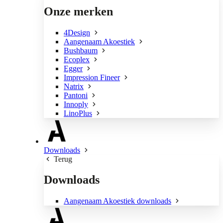
Onze merken
4Design
Aangenaam Akoestiek
Bushbaum
Ecoplex
Egger
Impression Fineer
Natrix
Pantoni
Innoply
LinoPlus
Downloads
Terug
Downloads
Aangenaam Akoestiek downloads