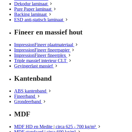
Dekodur laminaat
Pure Paper laminaat
Backing laminaat
ESD anti-statisch laminaat
Fineer en massief hout
ImpressionFineer plaatmateriaal
ImpressionFineer fineerpapier
ImpressionFineer fineerplex
Triple massief interieur CLT
Gevingerlast massief
Kantenband
ABS kantenband
Fineerband
Grondeerband
MDF
MDF HD en Medite | circa 625 - 700 kg/m³
MDF standaard | circa 600 kg/m³