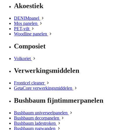
Akoestiek
DENIMpanel
Mos panelen
PET-vilt
Woodline panelen
Composiet
Volkoriet
Verwerkingsmiddelen
Fronticel cleaner
GetaCore verwerkingsmiddelen
Bushbaum fijntimmerpanelen
Bushbaum universeelpanelen
Bushbaum decorpanelen
Bushbaum ladestroken
Bushbaum rugwanden