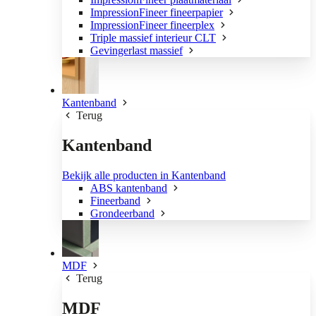
ImpressionFineer fineerpapier
ImpressionFineer fineerplex
Triple massief interieur CLT
Gevingerlast massief
Kantenband
Terug
Kantenband
Bekijk alle producten in Kantenband
ABS kantenband
Fineerband
Grondeerband
MDF
Terug
MDF