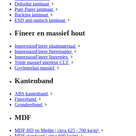
Dekodur laminaat
Pure Paper laminaat
Backing laminaat
ESD anti-statisch laminaat
Fineer en massief hout
ImpressionFineer plaatmateriaal
ImpressionFineer fineerpapier
ImpressionFineer fineerplex
Triple massief interieur CLT
Gevingerlast massief
Kantenband
ABS kantenband
Fineerband
Grondeerband
MDF
MDF HD en Medite | circa 625 - 700 kg/m³
MDF standaard | circa 600 kg/m³