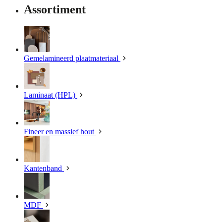
Assortiment
Gemelamineerd plaatmateriaal
Laminaat (HPL)
Fineer en massief hout
Kantenband
MDF