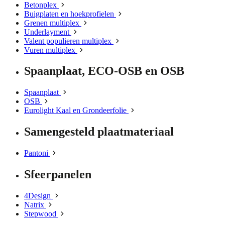
Betonplex
Buigplaten en hoekprofielen
Grenen multiplex
Underlayment
Valent populieren multiplex
Vuren multiplex
Spaanplaat, ECO-OSB en OSB
Spaanplaat
OSB
Eurolight Kaal en Grondeerfolie
Samengesteld plaatmateriaal
Pantoni
Sfeerpanelen
4Design
Natrix
Stepwood