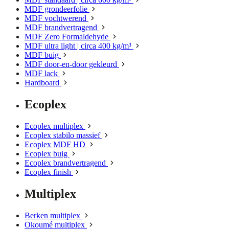
MDF grondeerfolie
MDF vochtwerend
MDF brandvertragend
MDF Zero Formaldehyde
MDF ultra light | circa 400 kg/m³
MDF buig
MDF door-en-door gekleurd
MDF lack
Hardboard
Ecoplex
Ecoplex multiplex
Ecoplex stabilo massief
Ecoplex MDF HD
Ecoplex buig
Ecoplex brandvertragend
Ecoplex finish
Multiplex
Berken multiplex
Okoumé multiplex