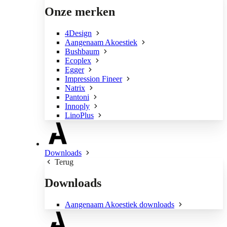
Onze merken
4Design
Aangenaam Akoestiek
Bushbaum
Ecoplex
Egger
Impression Fineer
Natrix
Pantoni
Innoply
LinoPlus
Downloads
Terug
Downloads
Aangenaam Akoestiek downloads