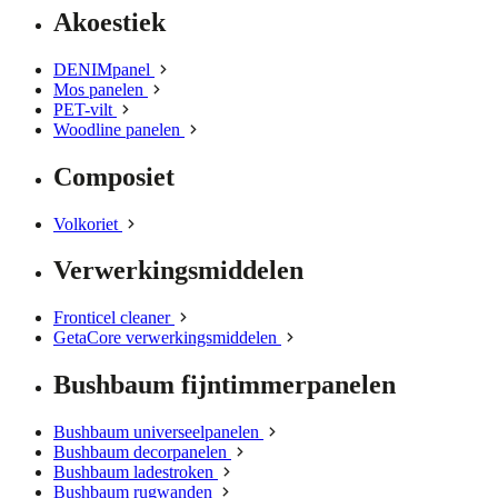
Akoestiek
DENIMpanel
Mos panelen
PET-vilt
Woodline panelen
Composiet
Volkoriet
Verwerkingsmiddelen
Fronticel cleaner
GetaCore verwerkingsmiddelen
Bushbaum fijntimmerpanelen
Bushbaum universeelpanelen
Bushbaum decorpanelen
Bushbaum ladestroken
Bushbaum rugwanden