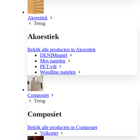
Akoestiek
Terug
Akoestiek
Bekijk alle producten in Akoestiek
DENIMpanel
Mos panelen
PET-vilt
Woodline panelen
Composiet
Terug
Composiet
Bekijk alle producten in Composiet
Volkoriet