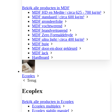
Bekijk alle producten in MDF
MDF HD en Medite | circa 625 - 700 kg/m³
MDF standaard | circa 600 kg/m³
MDF grondeerfolie
MDF vochtwerend
MDF brandvertragend
MDF Zero Formaldehyde
MDF ultra light | circa 400 kg/m³
MDF buig
MDF door-en-door gekleurd
MDF lack
Hardboard
Ecoplex
Terug
Ecoplex
Bekijk alle producten in Ecoplex
Ecoplex multiplex
Ecoplex stabilo massief