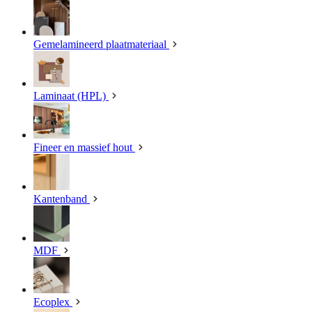
Gemelamineerd plaatmateriaal
Laminaat (HPL)
Fineer en massief hout
Kantenband
MDF
Ecoplex