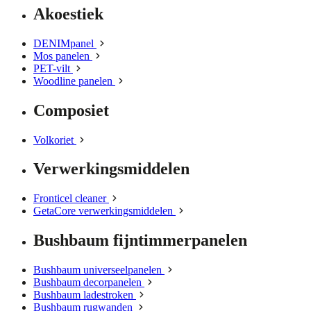
Akoestiek
DENIMpanel
Mos panelen
PET-vilt
Woodline panelen
Composiet
Volkoriet
Verwerkingsmiddelen
Fronticel cleaner
GetaCore verwerkingsmiddelen
Bushbaum fijntimmerpanelen
Bushbaum universeelpanelen
Bushbaum decorpanelen
Bushbaum ladestroken
Bushbaum rugwanden