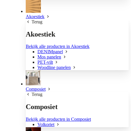
Akoestiek
Terug
Akoestiek
Bekijk alle producten in Akoestiek
DENIMpanel
Mos panelen
PET-vilt
Woodline panelen
Composiet
Terug
Composiet
Bekijk alle producten in Composiet
Volkoriet