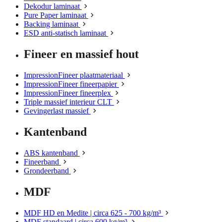
Dekodur laminaat
Pure Paper laminaat
Backing laminaat
ESD anti-statisch laminaat
Fineer en massief hout
ImpressionFineer plaatmateriaal
ImpressionFineer fineerpapier
ImpressionFineer fineerplex
Triple massief interieur CLT
Gevingerlast massief
Kantenband
ABS kantenband
Fineerband
Grondeerband
MDF
MDF HD en Medite | circa 625 - 700 kg/m³
MDF standaard | circa 600 kg/m³