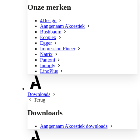
Onze merken
4Design
Aangenaam Akoestiek
Bushbaum
Ecoplex
Egger
Impression Fineer
Natrix
Pantoni
Innoply
LinoPlus
Downloads
Terug
Downloads
Aangenaam Akoestiek downloads