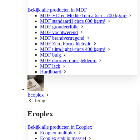
Bekijk alle producten in MDF
MDF HD en Medite | circa 625 - 700 kg/m³
MDF standaard | circa 600 kg/m³
MDF grondeerfolie
MDF vochtwerend
MDF brandvertragend
MDF Zero Formaldehyde
MDF ultra light | circa 400 kg/m³
MDF buig
MDF door-en-door gekleurd
MDF lack
Hardboard
Ecoplex
Terug
Ecoplex
Bekijk alle producten in Ecoplex
Ecoplex multiplex
Ecoplex stabilo massief