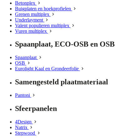
Betonplex
Buigplaten en hoekprofielen
Grenen multiplex
Underlayment
Valent populieren multiplex
Vuren multiplex
Spaanplaat, ECO-OSB en OSB
Spaanplaat
OSB
Eurolight Kaal en Grondeerfolie
Samengesteld plaatmateriaal
Pantoni
Sfeerpanelen
4Design
Natrix
Stepwood