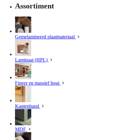
Assortiment
Gemelamineerd plaatmateriaal
Laminaat (HPL)
Fineer en massief hout
Kantenband
MDF