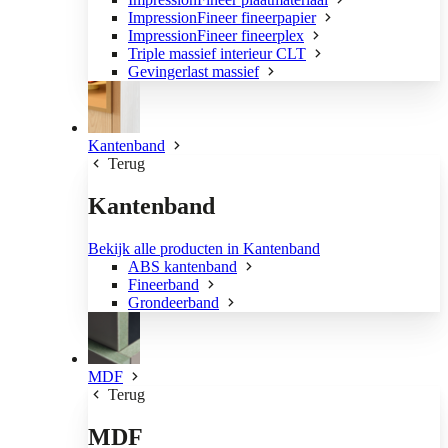
ImpressionFineer fineerpapier
ImpressionFineer fineerplex
Triple massief interieur CLT
Gevingerlast massief
Kantenband
Terug
Kantenband
Bekijk alle producten in Kantenband
ABS kantenband
Fineerband
Grondeerband
MDF
Terug
MDF