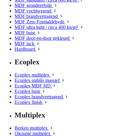
MDF grondeerfolie
MDF vochtwerend
MDF brandvertragend
MDF Zero Formaldehyde
MDF ultra light | circa 400 kg/m³
MDF buig
MDF door-en-door gekleurd
MDF lack
Hardboard
Ecoplex
Ecoplex multiplex
Ecoplex stabilo massief
Ecoplex MDF HD
Ecoplex buig
Ecoplex brandvertragend
Ecoplex finish
Multiplex
Berken multiplex
Okoumé multiplex