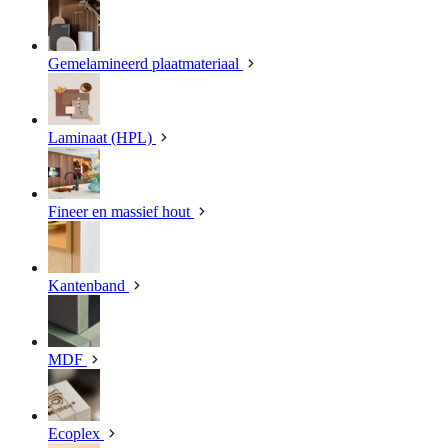
Gemelamineerd plaatmateriaal
Laminaat (HPL)
Fineer en massief hout
Kantenband
MDF
Ecoplex