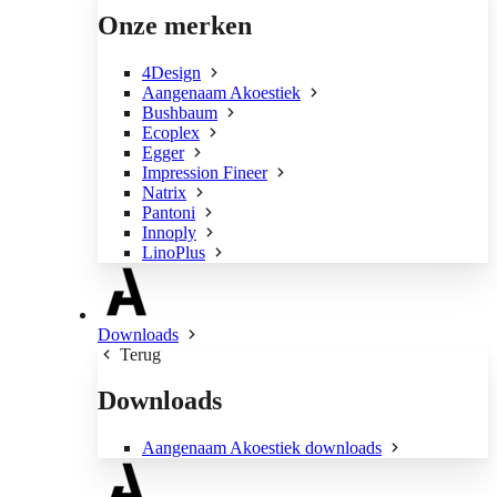
Onze merken
4Design
Aangenaam Akoestiek
Bushbaum
Ecoplex
Egger
Impression Fineer
Natrix
Pantoni
Innoply
LinoPlus
Downloads
Terug
Downloads
Aangenaam Akoestiek downloads