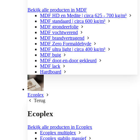
Bekijk alle producten in MDF
MDF HD en Medite | circa 625 - 700 kg/m³
MDF standaard | circa 600 kg/m³
MDF grondeerfolie
MDF vochtwerend
MDF brandvertragend
MDF Zero Formaldehyde
MDF ultra light | circa 400 kg/m³
MDF buig
MDF door-en-door gekleurd
MDF lack
Hardboard
Ecoplex
Terug
Ecoplex
Bekijk alle producten in Ecoplex
Ecoplex multiplex
Ecoplex stabilo massief