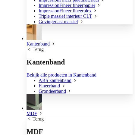
ImpressionFineer fineerpapier
ImpressionFineer fineerplex
Triple massief interieur CLT
Gevingerlast massief
Kantenband
Terug
Kantenband
Bekijk alle producten in Kantenband
ABS kantenband
Fineerband
Grondeerband
MDF
Terug
MDF