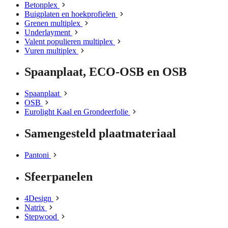
Betonplex
Buigplaten en hoekprofielen
Grenen multiplex
Underlayment
Valent populieren multiplex
Vuren multiplex
Spaanplaat, ECO-OSB en OSB
Spaanplaat
OSB
Eurolight Kaal en Grondeerfolie
Samengesteld plaatmateriaal
Pantoni
Sfeerpanelen
4Design
Natrix
Stepwood