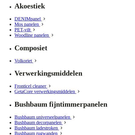
Akoestiek
DENIMpanel
Mos panelen
PET-vilt
Woodline panelen
Composiet
Volkoriet
Verwerkingsmiddelen
Fronticel cleaner
GetaCore verwerkingsmiddelen
Bushbaum fijntimmerpanelen
Bushbaum universeelpanelen
Bushbaum decorpanelen
Bushbaum ladestroken
Bushbaum rugwanden