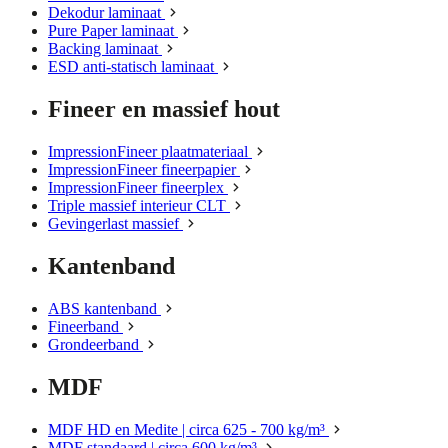
Dekodur laminaat
Pure Paper laminaat
Backing laminaat
ESD anti-statisch laminaat
Fineer en massief hout
ImpressionFineer plaatmateriaal
ImpressionFineer fineerpapier
ImpressionFineer fineerplex
Triple massief interieur CLT
Gevingerlast massief
Kantenband
ABS kantenband
Fineerband
Grondeerband
MDF
MDF HD en Medite | circa 625 - 700 kg/m³
MDF standaard | circa 600 kg/m³