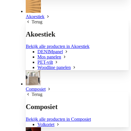
Akoestiek
Terug
Akoestiek
Bekijk alle producten in Akoestiek
DENIMpanel
Mos panelen
PET-vilt
Woodline panelen
Composiet
Terug
Composiet
Bekijk alle producten in Composiet
Volkoriet