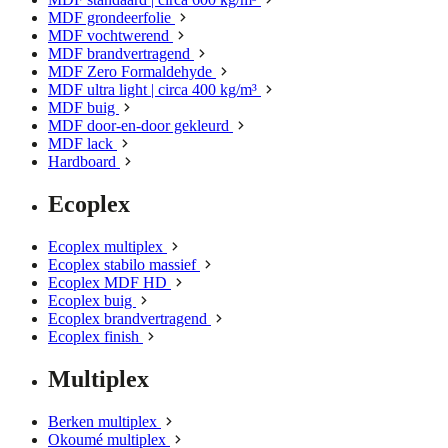
MDF grondeerfolie
MDF vochtwerend
MDF brandvertragend
MDF Zero Formaldehyde
MDF ultra light | circa 400 kg/m³
MDF buig
MDF door-en-door gekleurd
MDF lack
Hardboard
Ecoplex
Ecoplex multiplex
Ecoplex stabilo massief
Ecoplex MDF HD
Ecoplex buig
Ecoplex brandvertragend
Ecoplex finish
Multiplex
Berken multiplex
Okoumé multiplex