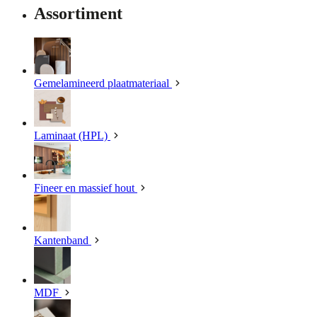
Assortiment
Gemelamineerd plaatmateriaal
Laminaat (HPL)
Fineer en massief hout
Kantenband
MDF