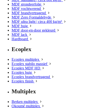
MDF grondeerfolie
MDF vochtwerend
MDF brandvertragend
MDF Zero Formaldehyde
MDF ultra light | circa 400 kg/m³
MDF buig
MDF door-en-door gekleurd
MDF lack
Hardboard
Ecoplex
Ecoplex multiplex
Ecoplex stabilo massief
Ecoplex MDF HD
Ecoplex buig
Ecoplex brandvertragend
Ecoplex finish
Multiplex
Berken multiplex
Okoumé multiplex