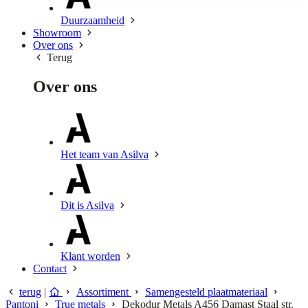
Duurzaamheid
Showroom
Over ons
Terug
Over ons
Het team van Asilva
Dit is Asilva
Klant worden
Contact
terug
|
Assortiment
Samengesteld plaatmateriaal
Pantoni
True metals
Dekodur Metals A456 Damast Staal str.