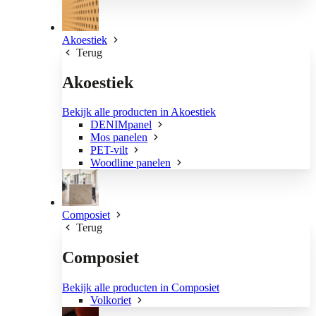
Akoestiek
Terug
Akoestiek
Bekijk alle producten in Akoestiek
DENIMpanel
Mos panelen
PET-vilt
Woodline panelen
Composiet
Terug
Composiet
Bekijk alle producten in Composiet
Volkoriet