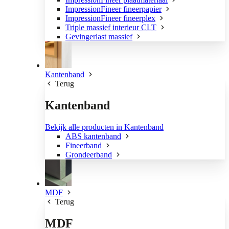
ImpressionFineer fineerpapier
ImpressionFineer fineerplex
Triple massief interieur CLT
Gevingerlast massief
Kantenband
Terug
Kantenband
Bekijk alle producten in Kantenband
ABS kantenband
Fineerband
Grondeerband
MDF
Terug
MDF