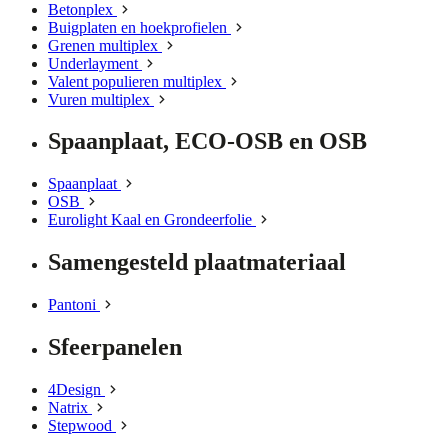
Betonplex
Buigplaten en hoekprofielen
Grenen multiplex
Underlayment
Valent populieren multiplex
Vuren multiplex
Spaanplaat, ECO-OSB en OSB
Spaanplaat
OSB
Eurolight Kaal en Grondeerfolie
Samengesteld plaatmateriaal
Pantoni
Sfeerpanelen
4Design
Natrix
Stepwood