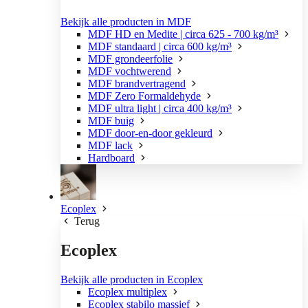
Bekijk alle producten in MDF
MDF HD en Medite | circa 625 - 700 kg/m³
MDF standaard | circa 600 kg/m³
MDF grondeerfolie
MDF vochtwerend
MDF brandvertragend
MDF Zero Formaldehyde
MDF ultra light | circa 400 kg/m³
MDF buig
MDF door-en-door gekleurd
MDF lack
Hardboard
Ecoplex
Terug
Ecoplex
Bekijk alle producten in Ecoplex
Ecoplex multiplex
Ecoplex stabilo massief