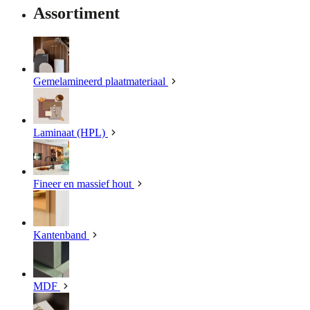
Assortiment
Gemelamineerd plaatmateriaal
Laminaat (HPL)
Fineer en massief hout
Kantenband
MDF