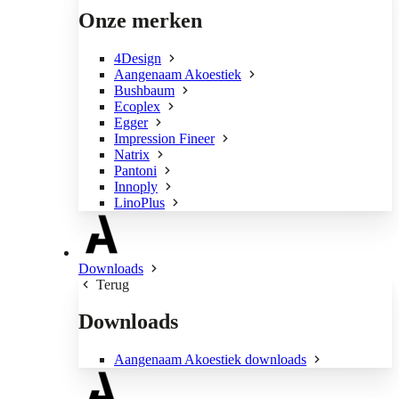
Onze merken
4Design
Aangenaam Akoestiek
Bushbaum
Ecoplex
Egger
Impression Fineer
Natrix
Pantoni
Innoply
LinoPlus
Downloads
Terug
Downloads
Aangenaam Akoestiek downloads