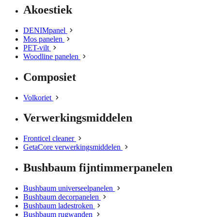
Akoestiek
DENIMpanel
Mos panelen
PET-vilt
Woodline panelen
Composiet
Volkoriet
Verwerkingsmiddelen
Fronticel cleaner
GetaCore verwerkingsmiddelen
Bushbaum fijntimmerpanelen
Bushbaum universeelpanelen
Bushbaum decorpanelen
Bushbaum ladestroken
Bushbaum rugwanden