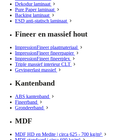
Dekodur laminaat
Pure Paper laminaat
Backing laminaat
ESD anti-statisch laminaat
Fineer en massief hout
ImpressionFineer plaatmateriaal
ImpressionFineer fineerpapier
ImpressionFineer fineerplex
Triple massief interieur CLT
Gevingerlast massief
Kantenband
ABS kantenband
Fineerband
Grondeerband
MDF
MDF HD en Medite | circa 625 - 700 kg/m³
MDF standaard | circa 600 kg/m³