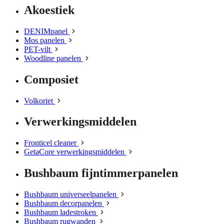
Akoestiek
DENIMpanel
Mos panelen
PET-vilt
Woodline panelen
Composiet
Volkoriet
Verwerkingsmiddelen
Fronticel cleaner
GetaCore verwerkingsmiddelen
Bushbaum fijntimmerpanelen
Bushbaum universeelpanelen
Bushbaum decorpanelen
Bushbaum ladestroken
Bushbaum rugwanden