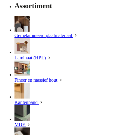
Assortiment
Gemelamineerd plaatmateriaal
Laminaat (HPL)
Fineer en massief hout
Kantenband
MDF