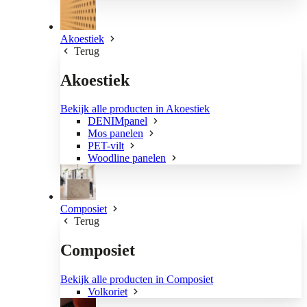
Akoestiek
Terug
Akoestiek
Bekijk alle producten in Akoestiek
DENIMpanel
Mos panelen
PET-vilt
Woodline panelen
Composiet
Terug
Composiet
Bekijk alle producten in Composiet
Volkoriet