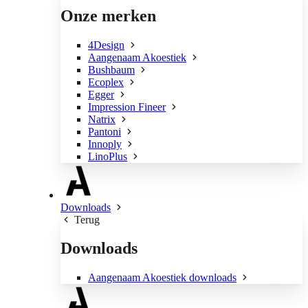
Onze merken
4Design
Aangenaam Akoestiek
Bushbaum
Ecoplex
Egger
Impression Fineer
Natrix
Pantoni
Innoply
LinoPlus
Downloads
Terug
Downloads
Aangenaam Akoestiek downloads