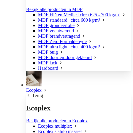
Bekijk alle producten in MDF
MDF HD en Medite | circa 625 - 700 kg/m³
MDF standaard | circa 600 kg/m³
MDF grondeerfolie
MDF vochtwerend
MDF brandvertragend
MDF Zero Formaldehyde
MDF ultra light | circa 400 kg/m³
MDF buig
MDF door-en-door gekleurd
MDF lack
Hardboard
Ecoplex
Terug
Ecoplex
Bekijk alle producten in Ecoplex
Ecoplex multiplex
Ecoplex stabilo massief