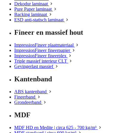
Dekodur laminaat
Pure Paper laminaat
Backing laminaat
ESD anti-statisch laminaat
Fineer en massief hout
ImpressionFineer plaatmateriaal
ImpressionFineer fineerpapier
ImpressionFineer fineerplex
Triple massief interieur CLT
Gevingerlast massief
Kantenband
ABS kantenband
Fineerband
Grondeerband
MDF
MDF HD en Medite | circa 625 - 700 kg/m³
MDF standaard | circa 600 kg/m³