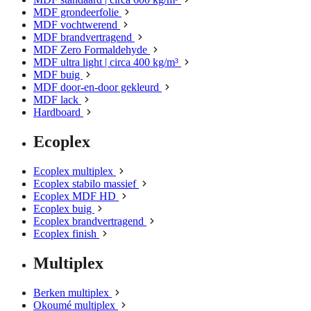
MDF grondeerfolie
MDF vochtwerend
MDF brandvertragend
MDF Zero Formaldehyde
MDF ultra light | circa 400 kg/m³
MDF buig
MDF door-en-door gekleurd
MDF lack
Hardboard
Ecoplex
Ecoplex multiplex
Ecoplex stabilo massief
Ecoplex MDF HD
Ecoplex buig
Ecoplex brandvertragend
Ecoplex finish
Multiplex
Berken multiplex
Okoumé multiplex