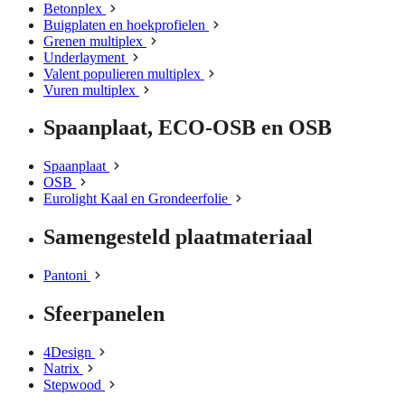
Betonplex
Buigplaten en hoekprofielen
Grenen multiplex
Underlayment
Valent populieren multiplex
Vuren multiplex
Spaanplaat, ECO-OSB en OSB
Spaanplaat
OSB
Eurolight Kaal en Grondeerfolie
Samengesteld plaatmateriaal
Pantoni
Sfeerpanelen
4Design
Natrix
Stepwood