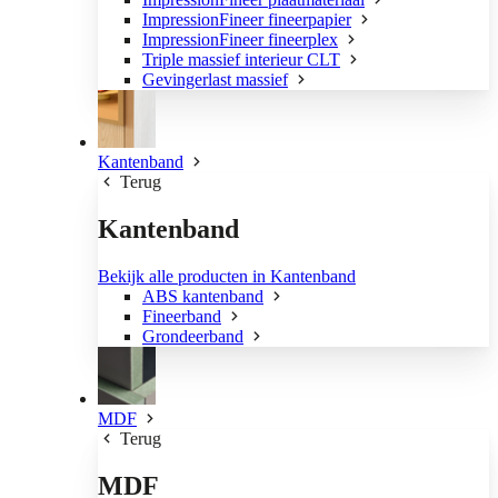
ImpressionFineer fineerpapier
ImpressionFineer fineerplex
Triple massief interieur CLT
Gevingerlast massief
Kantenband
Terug
Kantenband
Bekijk alle producten in Kantenband
ABS kantenband
Fineerband
Grondeerband
MDF
Terug
MDF