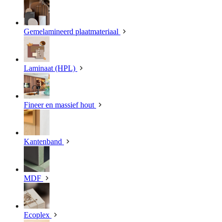
Gemelamineerd plaatmateriaal
Laminaat (HPL)
Fineer en massief hout
Kantenband
MDF
Ecoplex