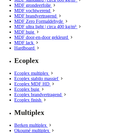
MDF grondeerfolie
MDF vochtwerend
MDF brandvertragend
MDF Zero Formaldehyde
MDF ultra light | circa 400 kg/m³
MDF buig
MDF door-en-door gekleurd
MDF lack
Hardboard
Ecoplex
Ecoplex multiplex
Ecoplex stabilo massief
Ecoplex MDF HD
Ecoplex buig
Ecoplex brandvertragend
Ecoplex finish
Multiplex
Berken multiplex
Okoumé multiplex