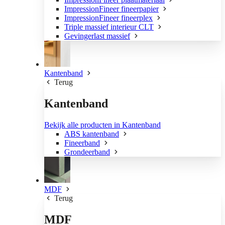
ImpressionFineer fineerpapier
ImpressionFineer fineerplex
Triple massief interieur CLT
Gevingerlast massief
Kantenband
Terug
Kantenband
Bekijk alle producten in Kantenband
ABS kantenband
Fineerband
Grondeerband
MDF
Terug
MDF