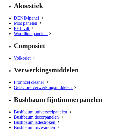
Akoestiek
DENIMpanel
Mos panelen
PET-vilt
Woodline panelen
Composiet
Volkoriet
Verwerkingsmiddelen
Fronticel cleaner
GetaCore verwerkingsmiddelen
Bushbaum fijntimmerpanelen
Bushbaum universeelpanelen
Bushbaum decorpanelen
Bushbaum ladestroken
Bushbaum rugwanden