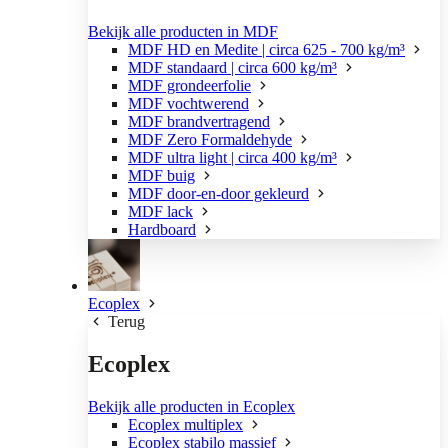
Bekijk alle producten in MDF
MDF HD en Medite | circa 625 - 700 kg/m³
MDF standaard | circa 600 kg/m³
MDF grondeerfolie
MDF vochtwerend
MDF brandvertragend
MDF Zero Formaldehyde
MDF ultra light | circa 400 kg/m³
MDF buig
MDF door-en-door gekleurd
MDF lack
Hardboard
Ecoplex
Terug
Ecoplex
Bekijk alle producten in Ecoplex
Ecoplex multiplex
Ecoplex stabilo massief