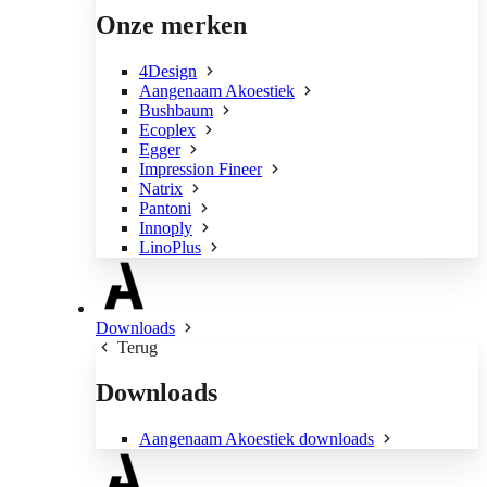
Onze merken
4Design
Aangenaam Akoestiek
Bushbaum
Ecoplex
Egger
Impression Fineer
Natrix
Pantoni
Innoply
LinoPlus
Downloads
Terug
Downloads
Aangenaam Akoestiek downloads