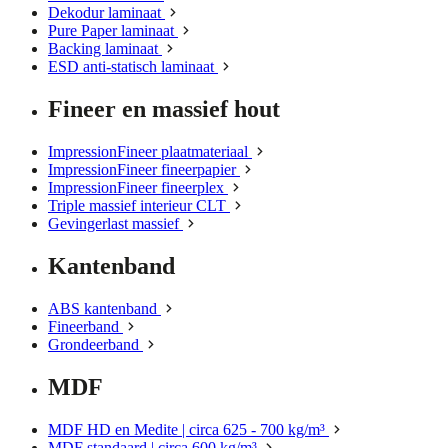
Dekodur laminaat
Pure Paper laminaat
Backing laminaat
ESD anti-statisch laminaat
Fineer en massief hout
ImpressionFineer plaatmateriaal
ImpressionFineer fineerpapier
ImpressionFineer fineerplex
Triple massief interieur CLT
Gevingerlast massief
Kantenband
ABS kantenband
Fineerband
Grondeerband
MDF
MDF HD en Medite | circa 625 - 700 kg/m³
MDF standaard | circa 600 kg/m³