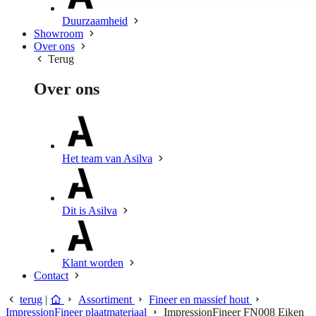
Duurzaamheid
Showroom
Over ons
Terug
Over ons
Het team van Asilva
Dit is Asilva
Klant worden
Contact
terug
|
Assortiment
Fineer en massief hout
ImpressionFineer plaatmateriaal
ImpressionFineer FN008 Eiken