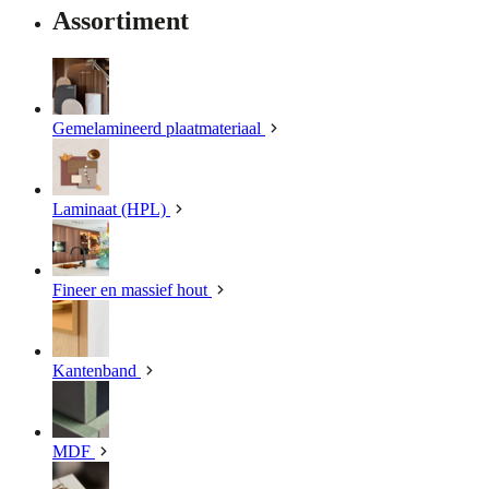
Assortiment
Gemelamineerd plaatmateriaal
Laminaat (HPL)
Fineer en massief hout
Kantenband
MDF