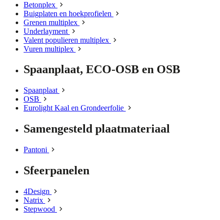
Betonplex
Buigplaten en hoekprofielen
Grenen multiplex
Underlayment
Valent populieren multiplex
Vuren multiplex
Spaanplaat, ECO-OSB en OSB
Spaanplaat
OSB
Eurolight Kaal en Grondeerfolie
Samengesteld plaatmateriaal
Pantoni
Sfeerpanelen
4Design
Natrix
Stepwood