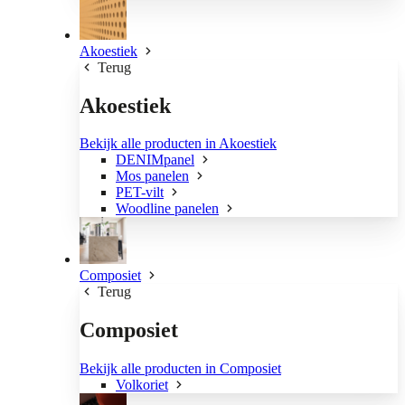
Akoestiek
Terug
Akoestiek
Bekijk alle producten in Akoestiek
DENIMpanel
Mos panelen
PET-vilt
Woodline panelen
Composiet
Terug
Composiet
Bekijk alle producten in Composiet
Volkoriet