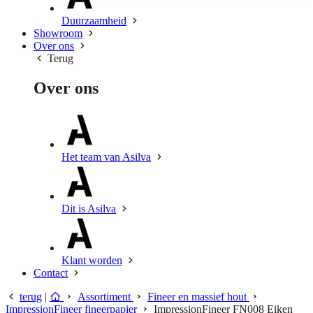
Duurzaamheid
Showroom
Over ons
Terug
Over ons
Het team van Asilva
Dit is Asilva
Klant worden
Contact
terug
|
Assortiment
Fineer en massief hout
ImpressionFineer fineerpapier
ImpressionFineer FN008 Eiken