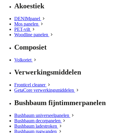
Akoestiek
DENIMpanel
Mos panelen
PET-vilt
Woodline panelen
Composiet
Volkoriet
Verwerkingsmiddelen
Fronticel cleaner
GetaCore verwerkingsmiddelen
Bushbaum fijntimmerpanelen
Bushbaum universeelpanelen
Bushbaum decorpanelen
Bushbaum ladestroken
Bushbaum rugwanden