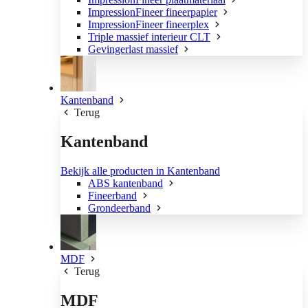
ImpressionFineer fineerpapier
ImpressionFineer fineerplex
Triple massief interieur CLT
Gevingerlast massief
Kantenband
Terug
Kantenband
Bekijk alle producten in Kantenband
ABS kantenband
Fineerband
Grondeerband
MDF
Terug
MDF