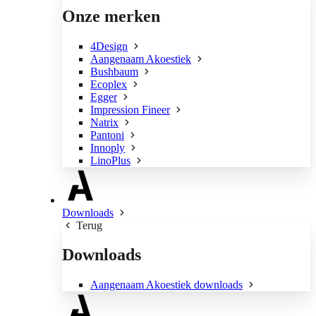
Onze merken
4Design
Aangenaam Akoestiek
Bushbaum
Ecoplex
Egger
Impression Fineer
Natrix
Pantoni
Innoply
LinoPlus
Downloads
Terug
Downloads
Aangenaam Akoestiek downloads