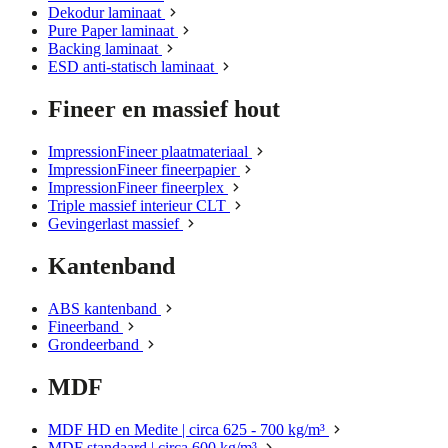
Dekodur laminaat
Pure Paper laminaat
Backing laminaat
ESD anti-statisch laminaat
Fineer en massief hout
ImpressionFineer plaatmateriaal
ImpressionFineer fineerpapier
ImpressionFineer fineerplex
Triple massief interieur CLT
Gevingerlast massief
Kantenband
ABS kantenband
Fineerband
Grondeerband
MDF
MDF HD en Medite | circa 625 - 700 kg/m³
MDF standaard | circa 600 kg/m³