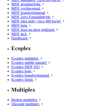
MDF grondeerfolie
MDF vochtwerend
MDF brandvertragend
MDF Zero Formaldehyde
MDF ultra light | circa 400 kg/m³
MDF buig
MDF door-en-door gekleurd
MDF lack
Hardboard
Ecoplex
Ecoplex multiplex
Ecoplex stabilo massief
Ecoplex MDF HD
Ecoplex buig
Ecoplex brandvertragend
Ecoplex finish
Multiplex
Berken multiplex
Okoumé multiplex