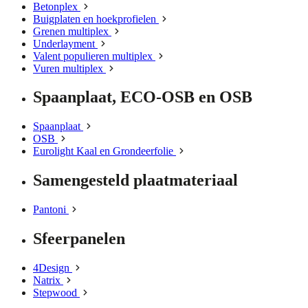
Betonplex
Buigplaten en hoekprofielen
Grenen multiplex
Underlayment
Valent populieren multiplex
Vuren multiplex
Spaanplaat, ECO-OSB en OSB
Spaanplaat
OSB
Eurolight Kaal en Grondeerfolie
Samengesteld plaatmateriaal
Pantoni
Sfeerpanelen
4Design
Natrix
Stepwood