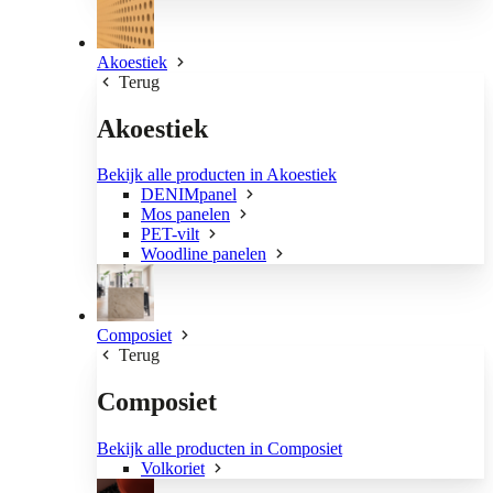
Akoestiek
Terug
Akoestiek
Bekijk alle producten in Akoestiek
DENIMpanel
Mos panelen
PET-vilt
Woodline panelen
Composiet
Terug
Composiet
Bekijk alle producten in Composiet
Volkoriet