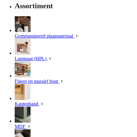
Assortiment
Gemelamineerd plaatmateriaal
Laminaat (HPL)
Fineer en massief hout
Kantenband
MDF