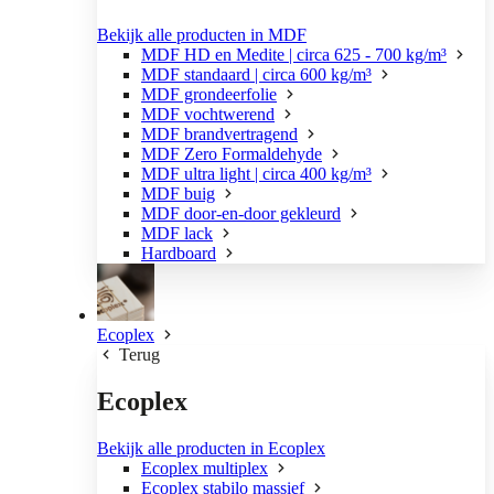
Bekijk alle producten in MDF
MDF HD en Medite | circa 625 - 700 kg/m³
MDF standaard | circa 600 kg/m³
MDF grondeerfolie
MDF vochtwerend
MDF brandvertragend
MDF Zero Formaldehyde
MDF ultra light | circa 400 kg/m³
MDF buig
MDF door-en-door gekleurd
MDF lack
Hardboard
Ecoplex
Terug
Ecoplex
Bekijk alle producten in Ecoplex
Ecoplex multiplex
Ecoplex stabilo massief