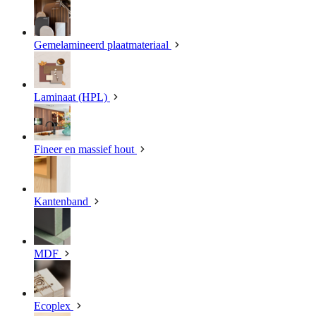
Gemelamineerd plaatmateriaal
Laminaat (HPL)
Fineer en massief hout
Kantenband
MDF
Ecoplex