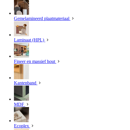
Gemelamineerd plaatmateriaal
Laminaat (HPL)
Fineer en massief hout
Kantenband
MDF
Ecoplex