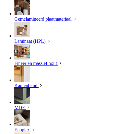
Gemelamineerd plaatmateriaal
Laminaat (HPL)
Fineer en massief hout
Kantenband
MDF
Ecoplex