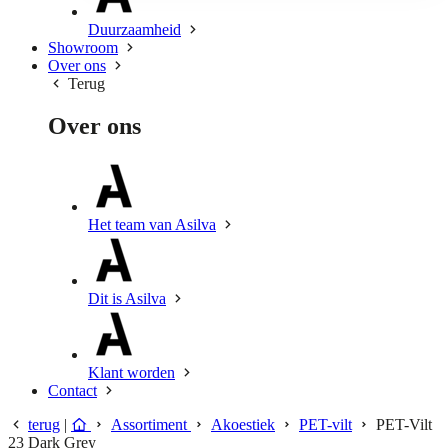
Duurzaamheid
Showroom
Over ons
Terug
Over ons
Het team van Asilva
Dit is Asilva
Klant worden
Contact
terug
|
Assortiment
Akoestiek
PET-vilt
PET-Vilt
23 Dark Grey