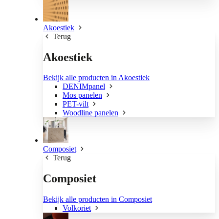
Akoestiek
Terug
Akoestiek
Bekijk alle producten in Akoestiek
DENIMpanel
Mos panelen
PET-vilt
Woodline panelen
Composiet
Terug
Composiet
Bekijk alle producten in Composiet
Volkoriet