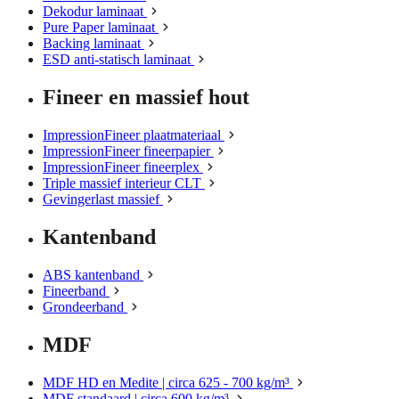
Dekodur laminaat
Pure Paper laminaat
Backing laminaat
ESD anti-statisch laminaat
Fineer en massief hout
ImpressionFineer plaatmateriaal
ImpressionFineer fineerpapier
ImpressionFineer fineerplex
Triple massief interieur CLT
Gevingerlast massief
Kantenband
ABS kantenband
Fineerband
Grondeerband
MDF
MDF HD en Medite | circa 625 - 700 kg/m³
MDF standaard | circa 600 kg/m³