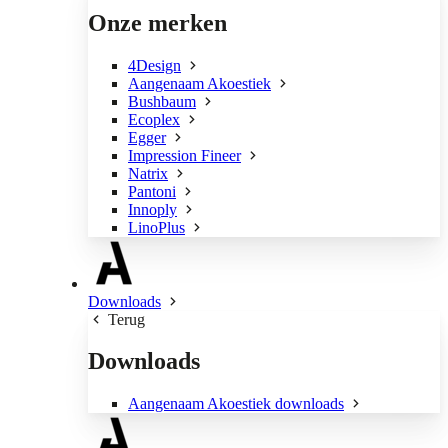
Onze merken
4Design
Aangenaam Akoestiek
Bushbaum
Ecoplex
Egger
Impression Fineer
Natrix
Pantoni
Innoply
LinoPlus
Downloads
Terug
Downloads
Aangenaam Akoestiek downloads