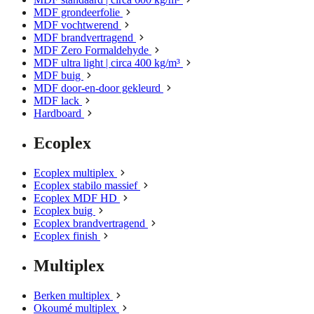
MDF grondeerfolie
MDF vochtwerend
MDF brandvertragend
MDF Zero Formaldehyde
MDF ultra light | circa 400 kg/m³
MDF buig
MDF door-en-door gekleurd
MDF lack
Hardboard
Ecoplex
Ecoplex multiplex
Ecoplex stabilo massief
Ecoplex MDF HD
Ecoplex buig
Ecoplex brandvertragend
Ecoplex finish
Multiplex
Berken multiplex
Okoumé multiplex