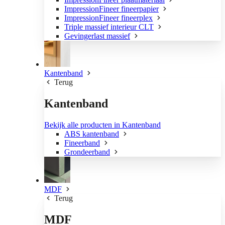
ImpressionFineer fineerpapier
ImpressionFineer fineerplex
Triple massief interieur CLT
Gevingerlast massief
Kantenband
Terug
Kantenband
Bekijk alle producten in Kantenband
ABS kantenband
Fineerband
Grondeerband
MDF
Terug
MDF