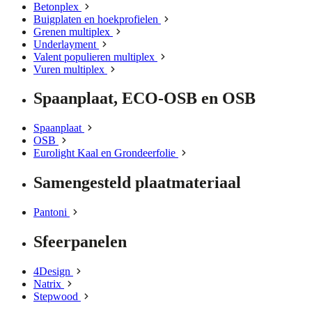
Betonplex
Buigplaten en hoekprofielen
Grenen multiplex
Underlayment
Valent populieren multiplex
Vuren multiplex
Spaanplaat, ECO-OSB en OSB
Spaanplaat
OSB
Eurolight Kaal en Grondeerfolie
Samengesteld plaatmateriaal
Pantoni
Sfeerpanelen
4Design
Natrix
Stepwood