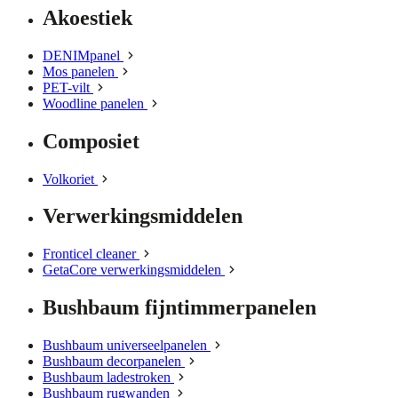
Akoestiek
DENIMpanel
Mos panelen
PET-vilt
Woodline panelen
Composiet
Volkoriet
Verwerkingsmiddelen
Fronticel cleaner
GetaCore verwerkingsmiddelen
Bushbaum fijntimmerpanelen
Bushbaum universeelpanelen
Bushbaum decorpanelen
Bushbaum ladestroken
Bushbaum rugwanden