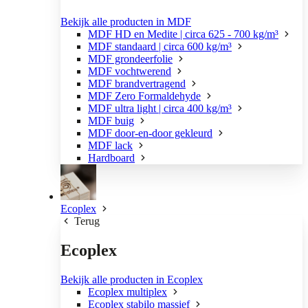
Bekijk alle producten in MDF
MDF HD en Medite | circa 625 - 700 kg/m³
MDF standaard | circa 600 kg/m³
MDF grondeerfolie
MDF vochtwerend
MDF brandvertragend
MDF Zero Formaldehyde
MDF ultra light | circa 400 kg/m³
MDF buig
MDF door-en-door gekleurd
MDF lack
Hardboard
Ecoplex
Terug
Ecoplex
Bekijk alle producten in Ecoplex
Ecoplex multiplex
Ecoplex stabilo massief