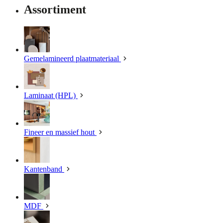
Assortiment
Gemelamineerd plaatmateriaal
Laminaat (HPL)
Fineer en massief hout
Kantenband
MDF