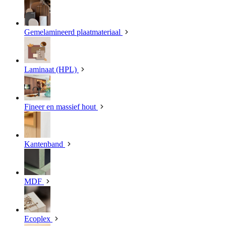
Gemelamineerd plaatmateriaal
Laminaat (HPL)
Fineer en massief hout
Kantenband
MDF
Ecoplex