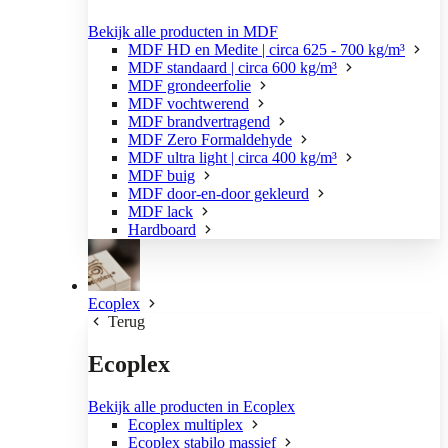
Bekijk alle producten in MDF
MDF HD en Medite | circa 625 - 700 kg/m³
MDF standaard | circa 600 kg/m³
MDF grondeerfolie
MDF vochtwerend
MDF brandvertragend
MDF Zero Formaldehyde
MDF ultra light | circa 400 kg/m³
MDF buig
MDF door-en-door gekleurd
MDF lack
Hardboard
Ecoplex
Terug
Ecoplex
Bekijk alle producten in Ecoplex
Ecoplex multiplex
Ecoplex stabilo massief