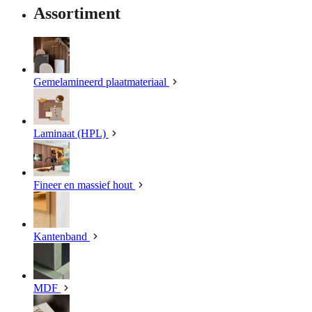
Assortiment
Gemelamineerd plaatmateriaal
Laminaat (HPL)
Fineer en massief hout
Kantenband
MDF