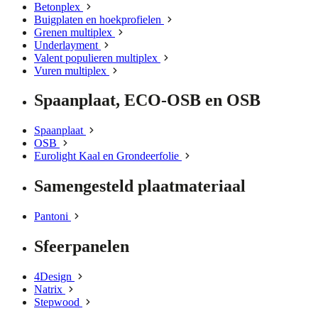
Betonplex
Buigplaten en hoekprofielen
Grenen multiplex
Underlayment
Valent populieren multiplex
Vuren multiplex
Spaanplaat, ECO-OSB en OSB
Spaanplaat
OSB
Eurolight Kaal en Grondeerfolie
Samengesteld plaatmateriaal
Pantoni
Sfeerpanelen
4Design
Natrix
Stepwood