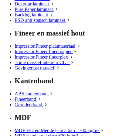
Dekodur laminaat
Pure Paper laminaat
Backing laminaat
ESD anti-statisch laminaat
Fineer en massief hout
ImpressionFineer plaatmateriaal
ImpressionFineer fineerpapier
ImpressionFineer fineerplex
Triple massief interieur CLT
Gevingerlast massief
Kantenband
ABS kantenband
Fineerband
Grondeerband
MDF
MDF HD en Medite | circa 625 - 700 kg/m³
MDF standaard | circa 600 kg/m³