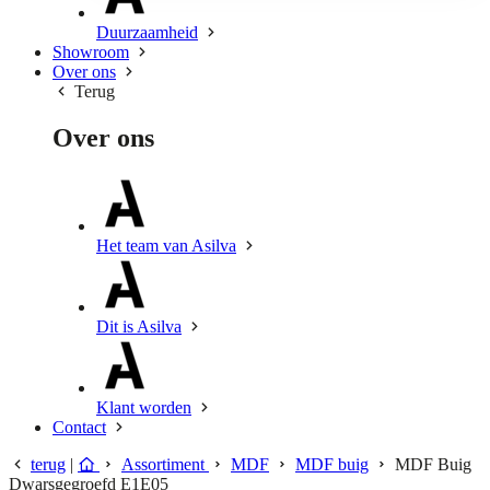
Duurzaamheid
Showroom
Over ons
Terug
Over ons
Het team van Asilva
Dit is Asilva
Klant worden
Contact
terug
|
Assortiment
MDF
MDF buig
MDF Buig
Dwarsgegroefd E1E05