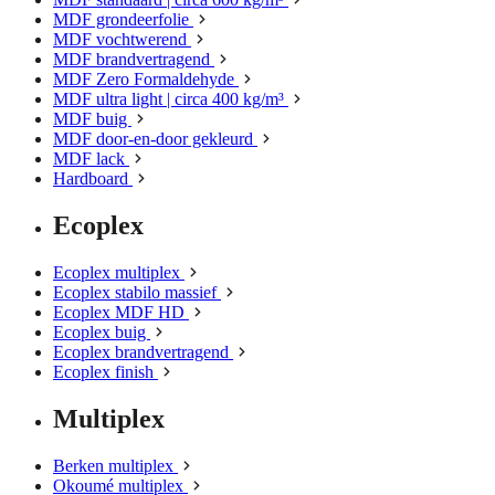
MDF grondeerfolie
MDF vochtwerend
MDF brandvertragend
MDF Zero Formaldehyde
MDF ultra light | circa 400 kg/m³
MDF buig
MDF door-en-door gekleurd
MDF lack
Hardboard
Ecoplex
Ecoplex multiplex
Ecoplex stabilo massief
Ecoplex MDF HD
Ecoplex buig
Ecoplex brandvertragend
Ecoplex finish
Multiplex
Berken multiplex
Okoumé multiplex