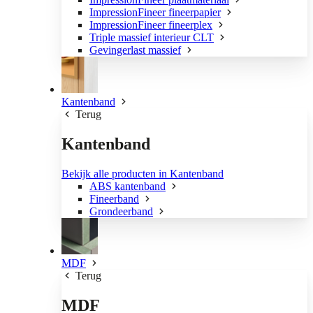
ImpressionFineer fineerpapier
ImpressionFineer fineerplex
Triple massief interieur CLT
Gevingerlast massief
Kantenband
Terug
Kantenband
Bekijk alle producten in Kantenband
ABS kantenband
Fineerband
Grondeerband
MDF
Terug
MDF