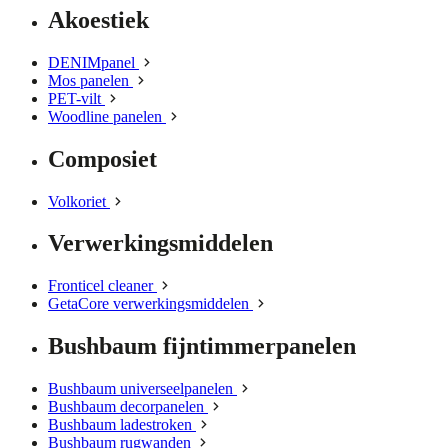
Akoestiek
DENIMpanel
Mos panelen
PET-vilt
Woodline panelen
Composiet
Volkoriet
Verwerkingsmiddelen
Fronticel cleaner
GetaCore verwerkingsmiddelen
Bushbaum fijntimmerpanelen
Bushbaum universeelpanelen
Bushbaum decorpanelen
Bushbaum ladestroken
Bushbaum rugwanden