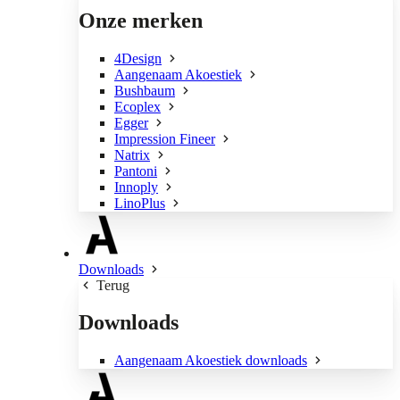
Onze merken
4Design
Aangenaam Akoestiek
Bushbaum
Ecoplex
Egger
Impression Fineer
Natrix
Pantoni
Innoply
LinoPlus
Downloads
Terug
Downloads
Aangenaam Akoestiek downloads