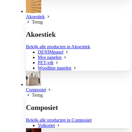
Akoestiek
Terug
Akoestiek
Bekijk alle producten in Akoestiek
DENIMpanel
Mos panelen
PET-vilt
Woodline panelen
Composiet
Terug
Composiet
Bekijk alle producten in Composiet
Volkoriet