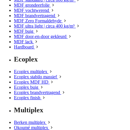
MDF grondeerfolie
MDF vochtwerend
MDF brandvertragend
MDF Zero Formaldehyde
MDF ultra light | circa 400 kg/m³
MDF buig
MDF door-en-door gekleurd
MDF lack
Hardboard
Ecoplex
Ecoplex multiplex
Ecoplex stabilo massief
Ecoplex MDF HD
Ecoplex buig
Ecoplex brandvertragend
Ecoplex finish
Multiplex
Berken multiplex
Okoumé multiplex