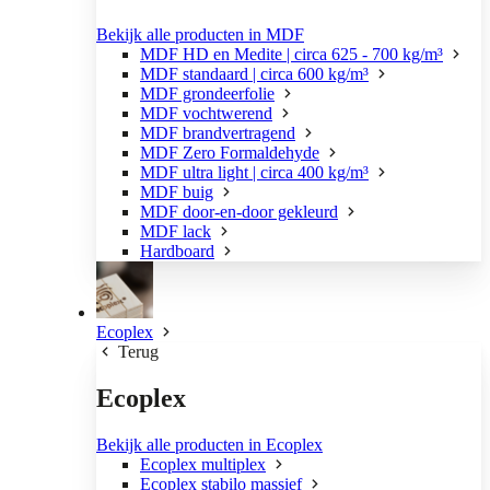
Bekijk alle producten in MDF
MDF HD en Medite | circa 625 - 700 kg/m³
MDF standaard | circa 600 kg/m³
MDF grondeerfolie
MDF vochtwerend
MDF brandvertragend
MDF Zero Formaldehyde
MDF ultra light | circa 400 kg/m³
MDF buig
MDF door-en-door gekleurd
MDF lack
Hardboard
Ecoplex
Terug
Ecoplex
Bekijk alle producten in Ecoplex
Ecoplex multiplex
Ecoplex stabilo massief