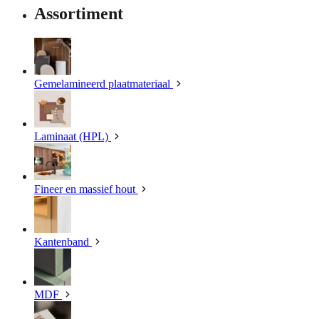
Assortiment
Gemelamineerd plaatmateriaal
Laminaat (HPL)
Fineer en massief hout
Kantenband
MDF