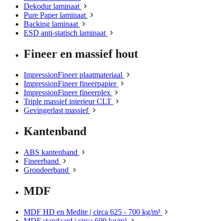
Dekodur laminaat
Pure Paper laminaat
Backing laminaat
ESD anti-statisch laminaat
Fineer en massief hout
ImpressionFineer plaatmateriaal
ImpressionFineer fineerpapier
ImpressionFineer fineerplex
Triple massief interieur CLT
Gevingerlast massief
Kantenband
ABS kantenband
Fineerband
Grondeerband
MDF
MDF HD en Medite | circa 625 - 700 kg/m³
MDF standaard | circa 600 kg/m³