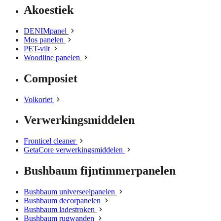
Akoestiek
DENIMpanel
Mos panelen
PET-vilt
Woodline panelen
Composiet
Volkoriet
Verwerkingsmiddelen
Fronticel cleaner
GetaCore verwerkingsmiddelen
Bushbaum fijntimmerpanelen
Bushbaum universeelpanelen
Bushbaum decorpanelen
Bushbaum ladestroken
Bushbaum rugwanden