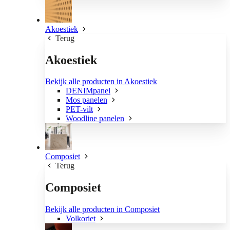
Akoestiek
Terug
Akoestiek
Bekijk alle producten in Akoestiek
DENIMpanel
Mos panelen
PET-vilt
Woodline panelen
Composiet
Terug
Composiet
Bekijk alle producten in Composiet
Volkoriet