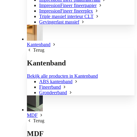
ImpressionFineer fineerpapier
ImpressionFineer fineerplex
Triple massief interieur CLT
Gevingerlast massief
Kantenband
Terug
Kantenband
Bekijk alle producten in Kantenband
ABS kantenband
Fineerband
Grondeerband
MDF
Terug
MDF