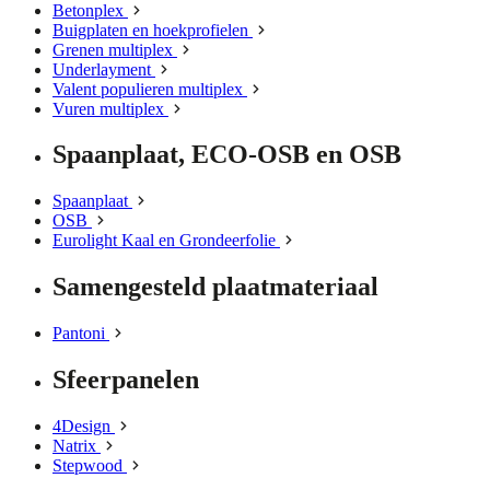
Betonplex
Buigplaten en hoekprofielen
Grenen multiplex
Underlayment
Valent populieren multiplex
Vuren multiplex
Spaanplaat, ECO-OSB en OSB
Spaanplaat
OSB
Eurolight Kaal en Grondeerfolie
Samengesteld plaatmateriaal
Pantoni
Sfeerpanelen
4Design
Natrix
Stepwood