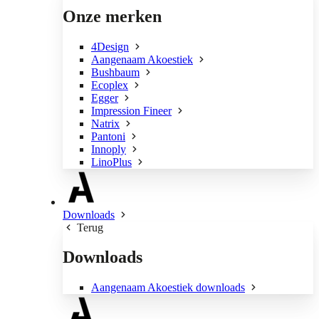
Onze merken
4Design
Aangenaam Akoestiek
Bushbaum
Ecoplex
Egger
Impression Fineer
Natrix
Pantoni
Innoply
LinoPlus
Downloads
Terug
Downloads
Aangenaam Akoestiek downloads