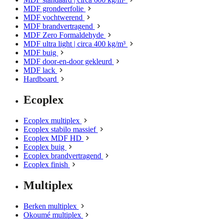
MDF grondeerfolie
MDF vochtwerend
MDF brandvertragend
MDF Zero Formaldehyde
MDF ultra light | circa 400 kg/m³
MDF buig
MDF door-en-door gekleurd
MDF lack
Hardboard
Ecoplex
Ecoplex multiplex
Ecoplex stabilo massief
Ecoplex MDF HD
Ecoplex buig
Ecoplex brandvertragend
Ecoplex finish
Multiplex
Berken multiplex
Okoumé multiplex