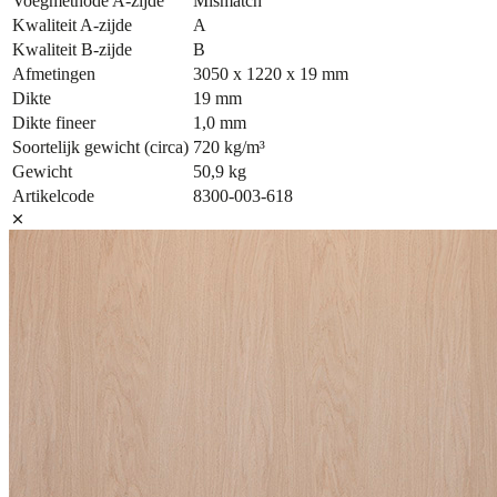
Voegmethode A-zijde
Mismatch
Kwaliteit A-zijde
A
Kwaliteit B-zijde
B
Afmetingen
3050 x 1220 x 19 mm
Dikte
19 mm
Dikte fineer
1,0 mm
Soortelijk gewicht (circa)
720 kg/m³
Gewicht
50,9 kg
Artikelcode
8300-003-618