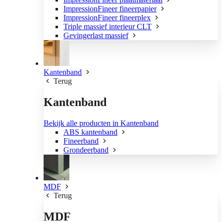
ImpressionFineer fineerpapier
ImpressionFineer fineerplex
Triple massief interieur CLT
Gevingerlast massief
Kantenband
Terug
Kantenband
Bekijk alle producten in Kantenband
ABS kantenband
Fineerband
Grondeerband
MDF
Terug
MDF