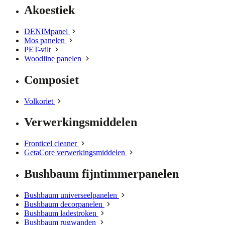
Akoestiek
DENIMpanel
Mos panelen
PET-vilt
Woodline panelen
Composiet
Volkoriet
Verwerkingsmiddelen
Fronticel cleaner
GetaCore verwerkingsmiddelen
Bushbaum fijntimmerpanelen
Bushbaum universeelpanelen
Bushbaum decorpanelen
Bushbaum ladestroken
Bushbaum rugwanden