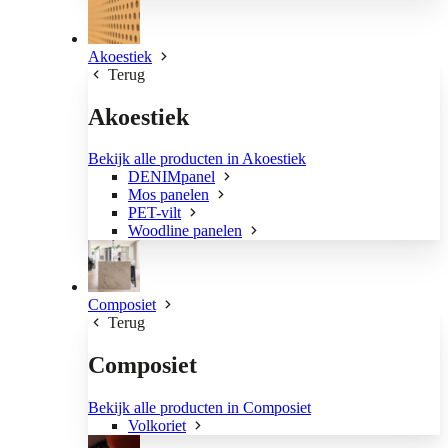
Akoestiek
Terug
Akoestiek
Bekijk alle producten in Akoestiek
DENIMpanel
Mos panelen
PET-vilt
Woodline panelen
Composiet
Terug
Composiet
Bekijk alle producten in Composiet
Volkoriet