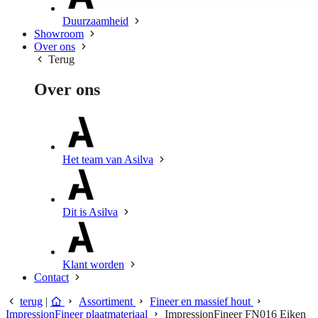
Duurzaamheid
Showroom
Over ons
Terug
Over ons
Het team van Asilva
Dit is Asilva
Klant worden
Contact
terug
|
Assortiment
Fineer en massief hout
ImpressionFineer plaatmateriaal
ImpressionFineer FN016 Eiken