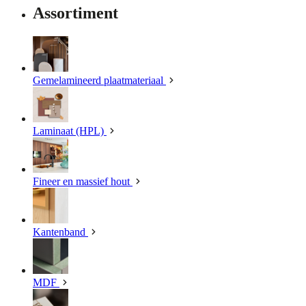
Assortiment
Gemelamineerd plaatmateriaal
Laminaat (HPL)
Fineer en massief hout
Kantenband
MDF