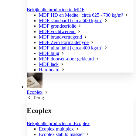
Bekijk alle producten in MDF
MDF HD en Medite | circa 625 - 700 kg/m³
MDF standaard | circa 600 kg/m³
MDF grondeerfolie
MDF vochtwerend
MDF brandvertragend
MDF Zero Formaldehyde
MDF ultra light | circa 400 kg/m³
MDF buig
MDF door-en-door gekleurd
MDF lack
Hardboard
Ecoplex
Terug
Ecoplex
Bekijk alle producten in Ecoplex
Ecoplex multiplex
Ecoplex stabilo massief