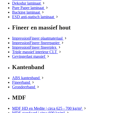
Dekodur laminaat
Pure Paper laminaat
Backing laminaat
ESD anti-statisch laminaat
Fineer en massief hout
ImpressionFineer plaatmateriaal
ImpressionFineer fineerpapier
ImpressionFineer fineerplex
Triple massief interieur CLT
Gevingerlast massief
Kantenband
ABS kantenband
Fineerband
Grondeerband
MDF
MDF HD en Medite | circa 625 - 700 kg/m³
MDF standaard | circa 600 kg/m³