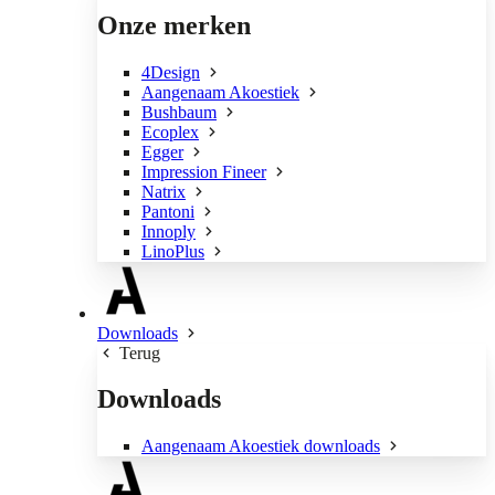
Onze merken
4Design
Aangenaam Akoestiek
Bushbaum
Ecoplex
Egger
Impression Fineer
Natrix
Pantoni
Innoply
LinoPlus
Downloads
Terug
Downloads
Aangenaam Akoestiek downloads