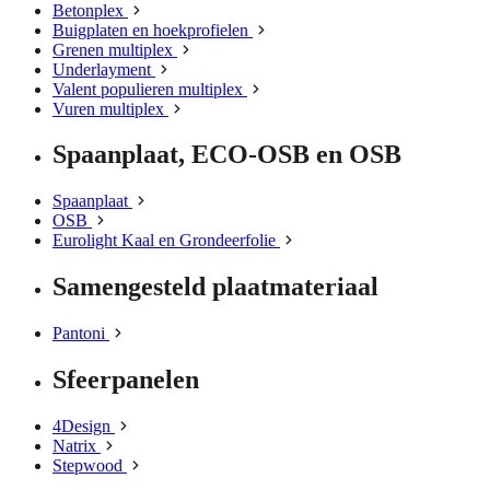
Betonplex
Buigplaten en hoekprofielen
Grenen multiplex
Underlayment
Valent populieren multiplex
Vuren multiplex
Spaanplaat, ECO-OSB en OSB
Spaanplaat
OSB
Eurolight Kaal en Grondeerfolie
Samengesteld plaatmateriaal
Pantoni
Sfeerpanelen
4Design
Natrix
Stepwood