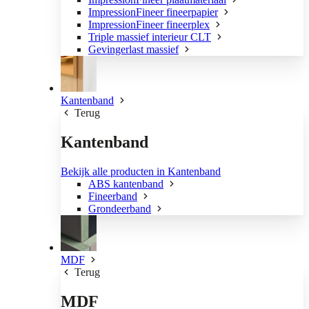
ImpressionFineer fineerpapier
ImpressionFineer fineerplex
Triple massief interieur CLT
Gevingerlast massief
Kantenband
Terug
Kantenband
Bekijk alle producten in Kantenband
ABS kantenband
Fineerband
Grondeerband
MDF
Terug
MDF