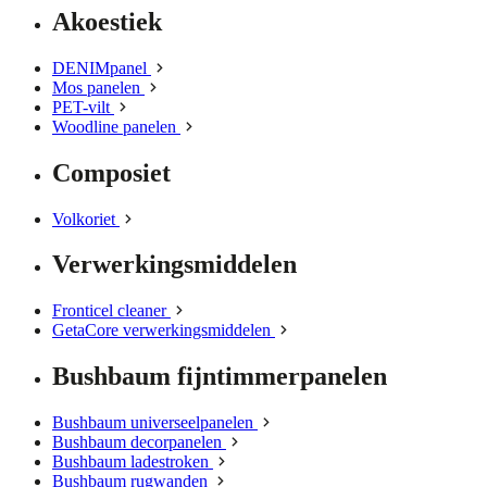
Akoestiek
DENIMpanel
Mos panelen
PET-vilt
Woodline panelen
Composiet
Volkoriet
Verwerkingsmiddelen
Fronticel cleaner
GetaCore verwerkingsmiddelen
Bushbaum fijntimmerpanelen
Bushbaum universeelpanelen
Bushbaum decorpanelen
Bushbaum ladestroken
Bushbaum rugwanden