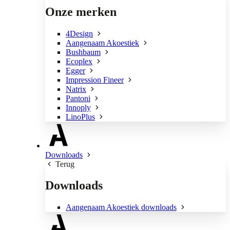
Onze merken
4Design
Aangenaam Akoestiek
Bushbaum
Ecoplex
Egger
Impression Fineer
Natrix
Pantoni
Innoply
LinoPlus
Downloads
Terug
Downloads
Aangenaam Akoestiek downloads