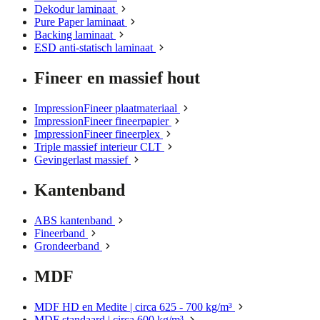
Dekodur laminaat
Pure Paper laminaat
Backing laminaat
ESD anti-statisch laminaat
Fineer en massief hout
ImpressionFineer plaatmateriaal
ImpressionFineer fineerpapier
ImpressionFineer fineerplex
Triple massief interieur CLT
Gevingerlast massief
Kantenband
ABS kantenband
Fineerband
Grondeerband
MDF
MDF HD en Medite | circa 625 - 700 kg/m³
MDF standaard | circa 600 kg/m³