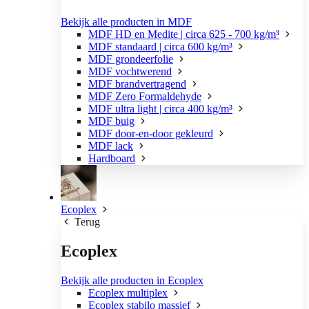
Bekijk alle producten in MDF
MDF HD en Medite | circa 625 - 700 kg/m³
MDF standaard | circa 600 kg/m³
MDF grondeerfolie
MDF vochtwerend
MDF brandvertragend
MDF Zero Formaldehyde
MDF ultra light | circa 400 kg/m³
MDF buig
MDF door-en-door gekleurd
MDF lack
Hardboard
Ecoplex
Terug
Ecoplex
Bekijk alle producten in Ecoplex
Ecoplex multiplex
Ecoplex stabilo massief