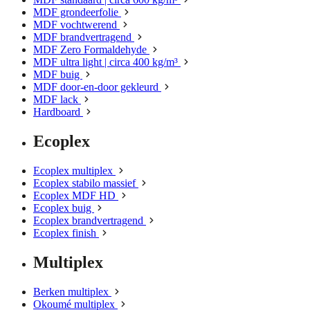
MDF grondeerfolie
MDF vochtwerend
MDF brandvertragend
MDF Zero Formaldehyde
MDF ultra light | circa 400 kg/m³
MDF buig
MDF door-en-door gekleurd
MDF lack
Hardboard
Ecoplex
Ecoplex multiplex
Ecoplex stabilo massief
Ecoplex MDF HD
Ecoplex buig
Ecoplex brandvertragend
Ecoplex finish
Multiplex
Berken multiplex
Okoumé multiplex