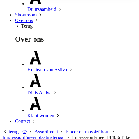
Duurzaamheid
Showroom
Over ons
Terug
Over ons
Het team van Asilva
Dit is Asilva
Klant worden
Contact
terug
|
Assortiment
Fineer en massief hout
ImpressionFineer plaatmateriaal
ImpressionFineer FF836 Eiken