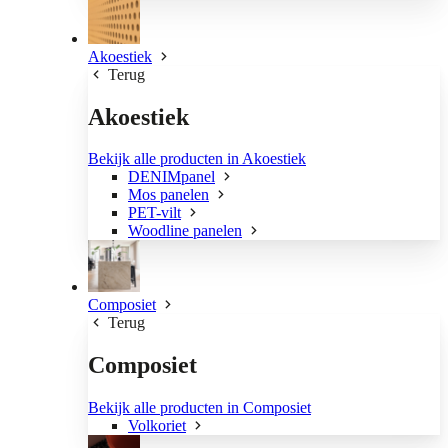
Akoestiek
Terug
Akoestiek
Bekijk alle producten in Akoestiek
DENIMpanel
Mos panelen
PET-vilt
Woodline panelen
Composiet
Terug
Composiet
Bekijk alle producten in Composiet
Volkoriet