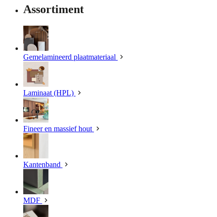
Assortiment
Gemelamineerd plaatmateriaal
Laminaat (HPL)
Fineer en massief hout
Kantenband
MDF