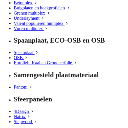
Betonplex
Buigplaten en hoekprofielen
Grenen multiplex
Underlayment
Valent populieren multiplex
Vuren multiplex
Spaanplaat, ECO-OSB en OSB
Spaanplaat
OSB
Eurolight Kaal en Grondeerfolie
Samengesteld plaatmateriaal
Pantoni
Sfeerpanelen
4Design
Natrix
Stepwood