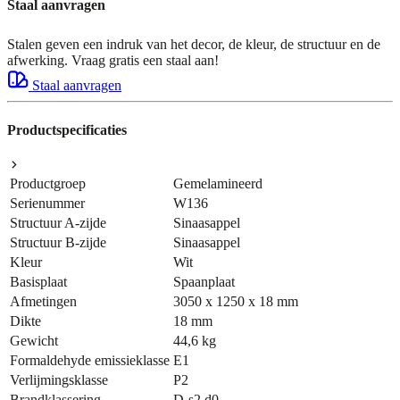
Staal aanvragen
Stalen geven een indruk van het decor, de kleur, de structuur en de
afwerking. Vraag gratis een staal aan!
Staal aanvragen
Productspecificaties
Productgroep
Gemelamineerd
Serienummer
W136
Structuur A-zijde
Sinaasappel
Structuur B-zijde
Sinaasappel
Kleur
Wit
Basisplaat
Spaanplaat
Afmetingen
3050 x 1250 x 18 mm
Dikte
18 mm
Gewicht
44,6 kg
Formaldehyde emissieklasse
E1
Verlijmingsklasse
P2
Brandklassering
D-s2,d0