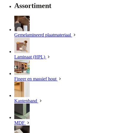
Assortiment
Gemelamineerd plaatmateriaal
Laminaat (HPL)
Fineer en massief hout
Kantenband
MDF