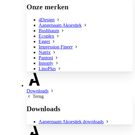
Onze merken
4Design
Aangenaam Akoestiek
Bushbaum
Ecoplex
Egger
Impression Fineer
Natrix
Pantoni
Innoply
LinoPlus
Downloads
Terug
Downloads
Aangenaam Akoestiek downloads