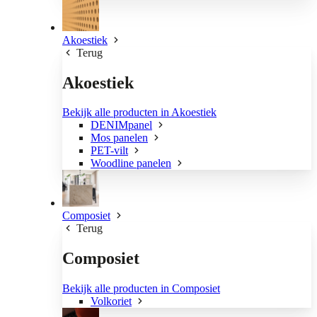
Akoestiek
Terug
Akoestiek
Bekijk alle producten in Akoestiek
DENIMpanel
Mos panelen
PET-vilt
Woodline panelen
Composiet
Terug
Composiet
Bekijk alle producten in Composiet
Volkoriet