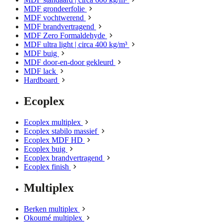
MDF grondeerfolie
MDF vochtwerend
MDF brandvertragend
MDF Zero Formaldehyde
MDF ultra light | circa 400 kg/m³
MDF buig
MDF door-en-door gekleurd
MDF lack
Hardboard
Ecoplex
Ecoplex multiplex
Ecoplex stabilo massief
Ecoplex MDF HD
Ecoplex buig
Ecoplex brandvertragend
Ecoplex finish
Multiplex
Berken multiplex
Okoumé multiplex