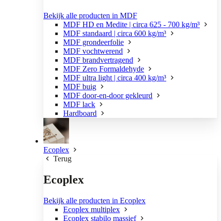
Bekijk alle producten in MDF
MDF HD en Medite | circa 625 - 700 kg/m³
MDF standaard | circa 600 kg/m³
MDF grondeerfolie
MDF vochtwerend
MDF brandvertragend
MDF Zero Formaldehyde
MDF ultra light | circa 400 kg/m³
MDF buig
MDF door-en-door gekleurd
MDF lack
Hardboard
Ecoplex
Terug
Ecoplex
Bekijk alle producten in Ecoplex
Ecoplex multiplex
Ecoplex stabilo massief