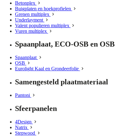
Betonplex
Buigplaten en hoekprofielen
Grenen multiplex
Underlayment
Valent populieren multiplex
Vuren multiplex
Spaanplaat, ECO-OSB en OSB
Spaanplaat
OSB
Eurolight Kaal en Grondeerfolie
Samengesteld plaatmateriaal
Pantoni
Sfeerpanelen
4Design
Natrix
Stepwood