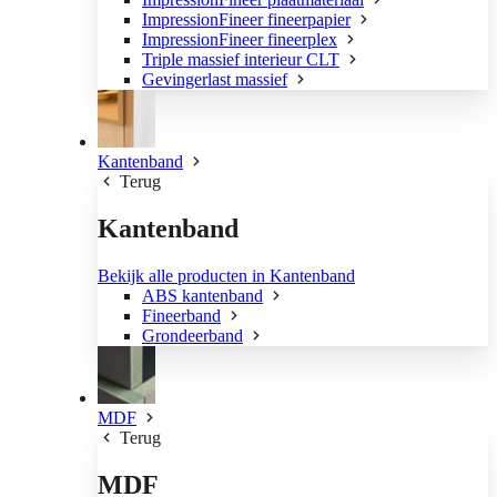
ImpressionFineer fineerpapier
ImpressionFineer fineerplex
Triple massief interieur CLT
Gevingerlast massief
Kantenband
Terug
Kantenband
Bekijk alle producten in Kantenband
ABS kantenband
Fineerband
Grondeerband
MDF
Terug
MDF