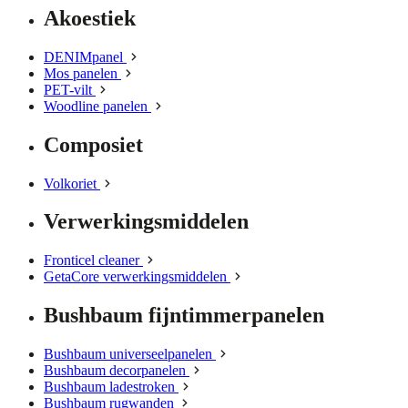
Akoestiek
DENIMpanel
Mos panelen
PET-vilt
Woodline panelen
Composiet
Volkoriet
Verwerkingsmiddelen
Fronticel cleaner
GetaCore verwerkingsmiddelen
Bushbaum fijntimmerpanelen
Bushbaum universeelpanelen
Bushbaum decorpanelen
Bushbaum ladestroken
Bushbaum rugwanden