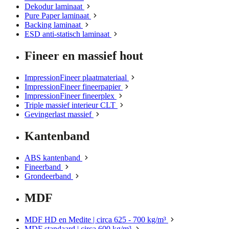
Dekodur laminaat
Pure Paper laminaat
Backing laminaat
ESD anti-statisch laminaat
Fineer en massief hout
ImpressionFineer plaatmateriaal
ImpressionFineer fineerpapier
ImpressionFineer fineerplex
Triple massief interieur CLT
Gevingerlast massief
Kantenband
ABS kantenband
Fineerband
Grondeerband
MDF
MDF HD en Medite | circa 625 - 700 kg/m³
MDF standaard | circa 600 kg/m³