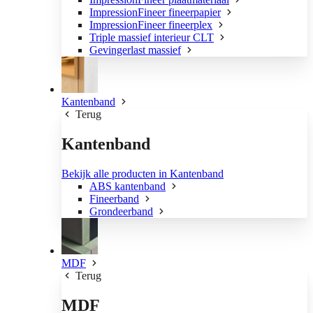
ImpressionFineer fineerpapier
ImpressionFineer fineerplex
Triple massief interieur CLT
Gevingerlast massief
Kantenband
Terug
Kantenband
Bekijk alle producten in Kantenband
ABS kantenband
Fineerband
Grondeerband
MDF
Terug
MDF