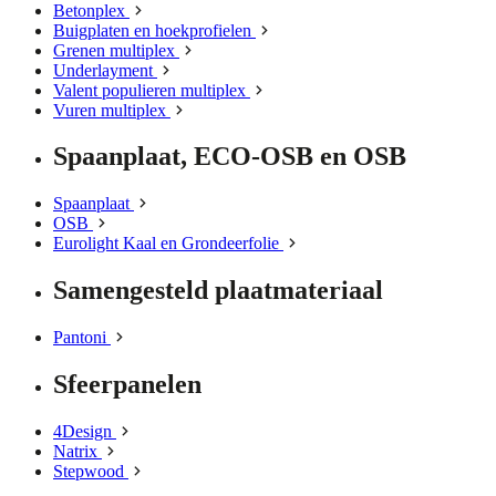
Betonplex
Buigplaten en hoekprofielen
Grenen multiplex
Underlayment
Valent populieren multiplex
Vuren multiplex
Spaanplaat, ECO-OSB en OSB
Spaanplaat
OSB
Eurolight Kaal en Grondeerfolie
Samengesteld plaatmateriaal
Pantoni
Sfeerpanelen
4Design
Natrix
Stepwood