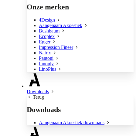
Onze merken
4Design
Aangenaam Akoestiek
Bushbaum
Ecoplex
Egger
Impression Fineer
Natrix
Pantoni
Innoply
LinoPlus
Downloads
Terug
Downloads
Aangenaam Akoestiek downloads