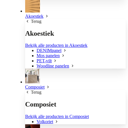
Akoestiek
Terug
Akoestiek
Bekijk alle producten in Akoestiek
DENIMpanel
Mos panelen
PET-vilt
Woodline panelen
Composiet
Terug
Composiet
Bekijk alle producten in Composiet
Volkoriet