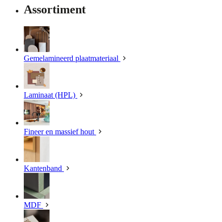
Assortiment
Gemelamineerd plaatmateriaal
Laminaat (HPL)
Fineer en massief hout
Kantenband
MDF