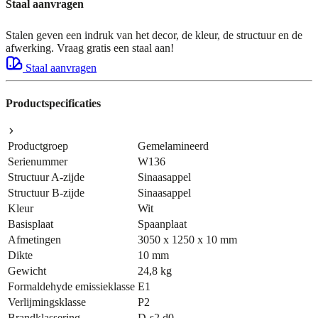
Staal aanvragen
Stalen geven een indruk van het decor, de kleur, de structuur en de
afwerking. Vraag gratis een staal aan!
Staal aanvragen
Productspecificaties
Productgroep
Gemelamineerd
Serienummer
W136
Structuur A-zijde
Sinaasappel
Structuur B-zijde
Sinaasappel
Kleur
Wit
Basisplaat
Spaanplaat
Afmetingen
3050 x 1250 x 10 mm
Dikte
10 mm
Gewicht
24,8 kg
Formaldehyde emissieklasse
E1
Verlijmingsklasse
P2
Brandklassering
D-s2,d0