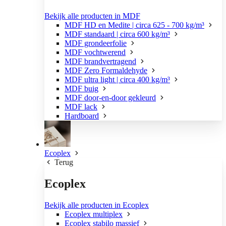
Bekijk alle producten in MDF
MDF HD en Medite | circa 625 - 700 kg/m³
MDF standaard | circa 600 kg/m³
MDF grondeerfolie
MDF vochtwerend
MDF brandvertragend
MDF Zero Formaldehyde
MDF ultra light | circa 400 kg/m³
MDF buig
MDF door-en-door gekleurd
MDF lack
Hardboard
Ecoplex
Terug
Ecoplex
Bekijk alle producten in Ecoplex
Ecoplex multiplex
Ecoplex stabilo massief