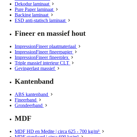
Dekodur laminaat
Pure Paper laminaat
Backing laminaat
ESD anti-statisch laminaat
Fineer en massief hout
ImpressionFineer plaatmateriaal
ImpressionFineer fineerpapier
ImpressionFineer fineerplex
Triple massief interieur CLT
Gevingerlast massief
Kantenband
ABS kantenband
Fineerband
Grondeerband
MDF
MDF HD en Medite | circa 625 - 700 kg/m³
MDF standaard | circa 600 kg/m³