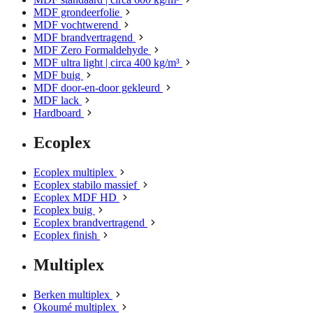
MDF grondeerfolie
MDF vochtwerend
MDF brandvertragend
MDF Zero Formaldehyde
MDF ultra light | circa 400 kg/m³
MDF buig
MDF door-en-door gekleurd
MDF lack
Hardboard
Ecoplex
Ecoplex multiplex
Ecoplex stabilo massief
Ecoplex MDF HD
Ecoplex buig
Ecoplex brandvertragend
Ecoplex finish
Multiplex
Berken multiplex
Okoumé multiplex