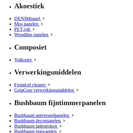
Akoestiek
DENIMpanel
Mos panelen
PET-vilt
Woodline panelen
Composiet
Volkoriet
Verwerkingsmiddelen
Fronticel cleaner
GetaCore verwerkingsmiddelen
Bushbaum fijntimmerpanelen
Bushbaum universeelpanelen
Bushbaum decorpanelen
Bushbaum ladestroken
Bushbaum rugwanden