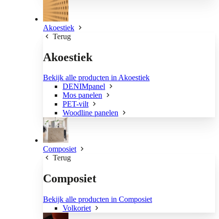
Akoestiek
Terug
Akoestiek
Bekijk alle producten in Akoestiek
DENIMpanel
Mos panelen
PET-vilt
Woodline panelen
Composiet
Terug
Composiet
Bekijk alle producten in Composiet
Volkoriet