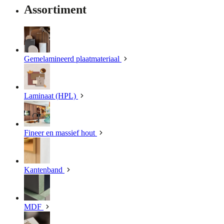
Assortiment
Gemelamineerd plaatmateriaal
Laminaat (HPL)
Fineer en massief hout
Kantenband
MDF