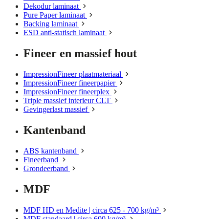
Dekodur laminaat
Pure Paper laminaat
Backing laminaat
ESD anti-statisch laminaat
Fineer en massief hout
ImpressionFineer plaatmateriaal
ImpressionFineer fineerpapier
ImpressionFineer fineerplex
Triple massief interieur CLT
Gevingerlast massief
Kantenband
ABS kantenband
Fineerband
Grondeerband
MDF
MDF HD en Medite | circa 625 - 700 kg/m³
MDF standaard | circa 600 kg/m³