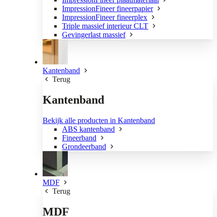
ImpressionFineer fineerpapier
ImpressionFineer fineerplex
Triple massief interieur CLT
Gevingerlast massief
Kantenband
Terug
Kantenband
Bekijk alle producten in Kantenband
ABS kantenband
Fineerband
Grondeerband
MDF
Terug
MDF