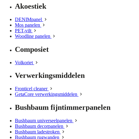
Akoestiek
DENIMpanel
Mos panelen
PET-vilt
Woodline panelen
Composiet
Volkoriet
Verwerkingsmiddelen
Fronticel cleaner
GetaCore verwerkingsmiddelen
Bushbaum fijntimmerpanelen
Bushbaum universeelpanelen
Bushbaum decorpanelen
Bushbaum ladestroken
Bushbaum rugwanden