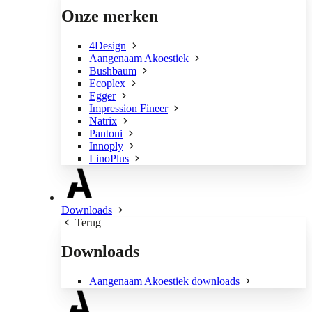
Onze merken
4Design
Aangenaam Akoestiek
Bushbaum
Ecoplex
Egger
Impression Fineer
Natrix
Pantoni
Innoply
LinoPlus
Downloads
Terug
Downloads
Aangenaam Akoestiek downloads