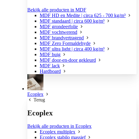
Bekijk alle producten in MDF
MDF HD en Medite | circa 625 - 700 kg/m³
MDF standaard | circa 600 kg/m³
MDF grondeerfolie
MDF vochtwerend
MDF brandvertragend
MDF Zero Formaldehyde
MDF ultra light | circa 400 kg/m³
MDF buig
MDF door-en-door gekleurd
MDF lack
Hardboard
Ecoplex
Terug
Ecoplex
Bekijk alle producten in Ecoplex
Ecoplex multiplex
Ecoplex stabilo massief