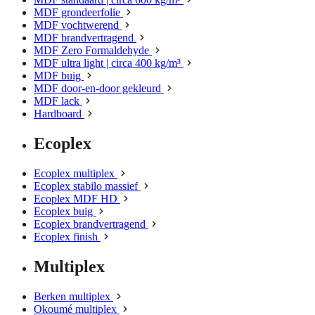
MDF grondeerfolie
MDF vochtwerend
MDF brandvertragend
MDF Zero Formaldehyde
MDF ultra light | circa 400 kg/m³
MDF buig
MDF door-en-door gekleurd
MDF lack
Hardboard
Ecoplex
Ecoplex multiplex
Ecoplex stabilo massief
Ecoplex MDF HD
Ecoplex buig
Ecoplex brandvertragend
Ecoplex finish
Multiplex
Berken multiplex
Okoumé multiplex