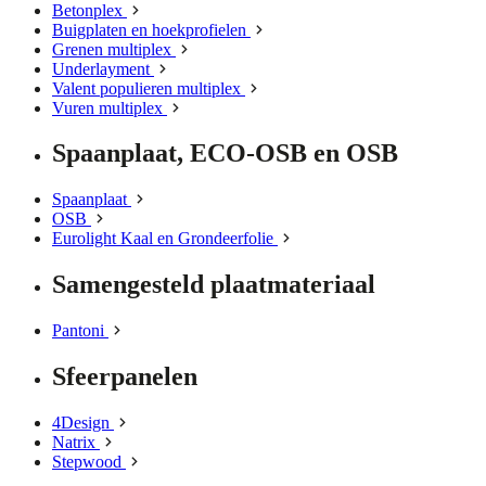
Betonplex
Buigplaten en hoekprofielen
Grenen multiplex
Underlayment
Valent populieren multiplex
Vuren multiplex
Spaanplaat, ECO-OSB en OSB
Spaanplaat
OSB
Eurolight Kaal en Grondeerfolie
Samengesteld plaatmateriaal
Pantoni
Sfeerpanelen
4Design
Natrix
Stepwood