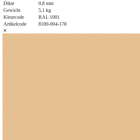
Dikte
0,8 mm
Gewicht
5,1 kg
Kleurcode
RAL 1001
Artikelcode
8100-004-178