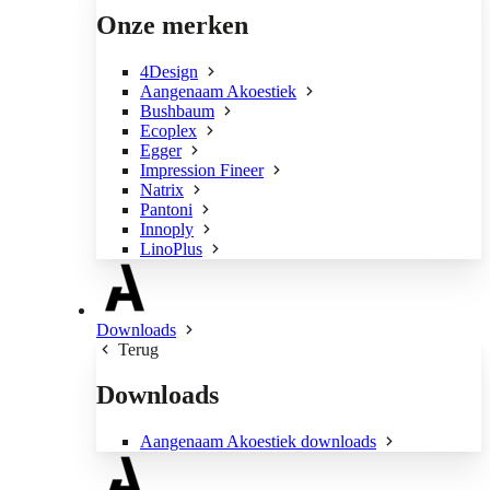
Onze merken
4Design
Aangenaam Akoestiek
Bushbaum
Ecoplex
Egger
Impression Fineer
Natrix
Pantoni
Innoply
LinoPlus
Downloads
Terug
Downloads
Aangenaam Akoestiek downloads