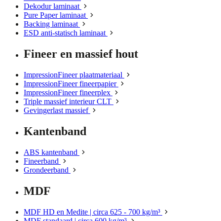
Dekodur laminaat
Pure Paper laminaat
Backing laminaat
ESD anti-statisch laminaat
Fineer en massief hout
ImpressionFineer plaatmateriaal
ImpressionFineer fineerpapier
ImpressionFineer fineerplex
Triple massief interieur CLT
Gevingerlast massief
Kantenband
ABS kantenband
Fineerband
Grondeerband
MDF
MDF HD en Medite | circa 625 - 700 kg/m³
MDF standaard | circa 600 kg/m³