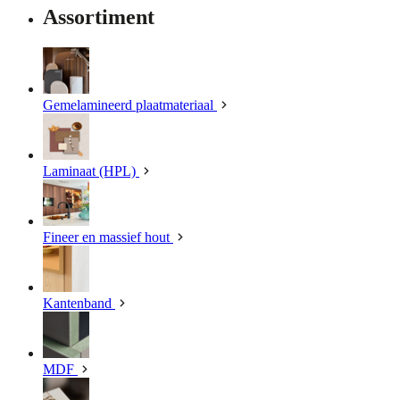
Assortiment
Gemelamineerd plaatmateriaal
Laminaat (HPL)
Fineer en massief hout
Kantenband
MDF