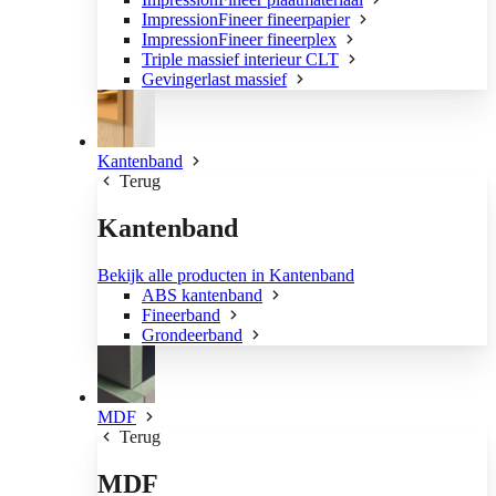
ImpressionFineer fineerpapier
ImpressionFineer fineerplex
Triple massief interieur CLT
Gevingerlast massief
Kantenband
Terug
Kantenband
Bekijk alle producten in Kantenband
ABS kantenband
Fineerband
Grondeerband
MDF
Terug
MDF