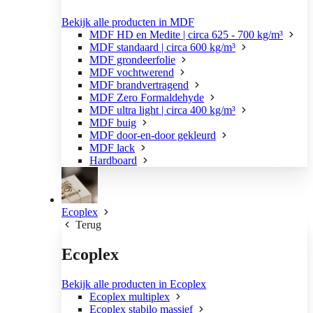
Bekijk alle producten in MDF
MDF HD en Medite | circa 625 - 700 kg/m³
MDF standaard | circa 600 kg/m³
MDF grondeerfolie
MDF vochtwerend
MDF brandvertragend
MDF Zero Formaldehyde
MDF ultra light | circa 400 kg/m³
MDF buig
MDF door-en-door gekleurd
MDF lack
Hardboard
Ecoplex
Terug
Ecoplex
Bekijk alle producten in Ecoplex
Ecoplex multiplex
Ecoplex stabilo massief