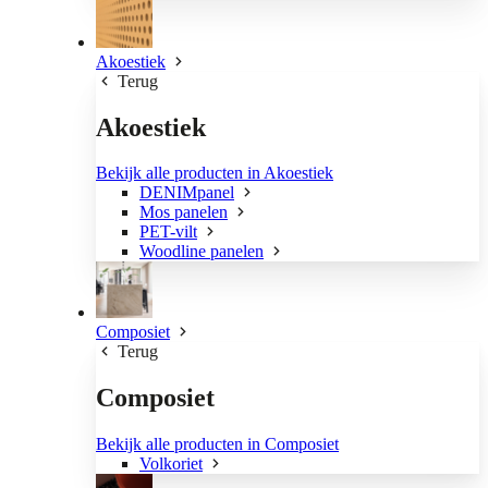
Akoestiek
Terug
Akoestiek
Bekijk alle producten in Akoestiek
DENIMpanel
Mos panelen
PET-vilt
Woodline panelen
Composiet
Terug
Composiet
Bekijk alle producten in Composiet
Volkoriet