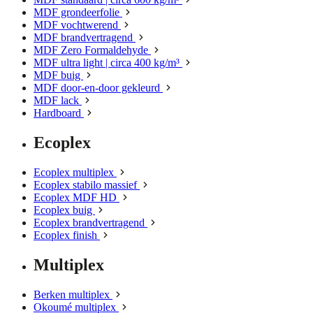
MDF grondeerfolie
MDF vochtwerend
MDF brandvertragend
MDF Zero Formaldehyde
MDF ultra light | circa 400 kg/m³
MDF buig
MDF door-en-door gekleurd
MDF lack
Hardboard
Ecoplex
Ecoplex multiplex
Ecoplex stabilo massief
Ecoplex MDF HD
Ecoplex buig
Ecoplex brandvertragend
Ecoplex finish
Multiplex
Berken multiplex
Okoumé multiplex