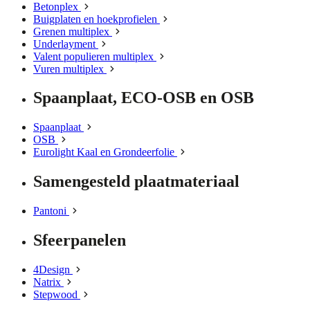
Betonplex
Buigplaten en hoekprofielen
Grenen multiplex
Underlayment
Valent populieren multiplex
Vuren multiplex
Spaanplaat, ECO-OSB en OSB
Spaanplaat
OSB
Eurolight Kaal en Grondeerfolie
Samengesteld plaatmateriaal
Pantoni
Sfeerpanelen
4Design
Natrix
Stepwood