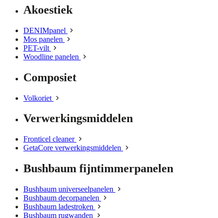
Akoestiek
DENIMpanel
Mos panelen
PET-vilt
Woodline panelen
Composiet
Volkoriet
Verwerkingsmiddelen
Fronticel cleaner
GetaCore verwerkingsmiddelen
Bushbaum fijntimmerpanelen
Bushbaum universeelpanelen
Bushbaum decorpanelen
Bushbaum ladestroken
Bushbaum rugwanden