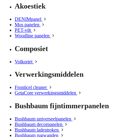
Akoestiek
DENIMpanel
Mos panelen
PET-vilt
Woodline panelen
Composiet
Volkoriet
Verwerkingsmiddelen
Fronticel cleaner
GetaCore verwerkingsmiddelen
Bushbaum fijntimmerpanelen
Bushbaum universeelpanelen
Bushbaum decorpanelen
Bushbaum ladestroken
Bushbaum rugwanden