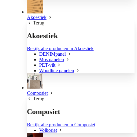
Akoestiek
Terug
Akoestiek
Bekijk alle producten in Akoestiek
DENIMpanel
Mos panelen
PET-vilt
Woodline panelen
Composiet
Terug
Composiet
Bekijk alle producten in Composiet
Volkoriet