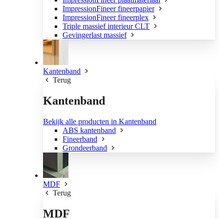
ImpressionFineer fineerpapier
ImpressionFineer fineerplex
Triple massief interieur CLT
Gevingerlast massief
Kantenband
Terug
Kantenband
Bekijk alle producten in Kantenband
ABS kantenband
Fineerband
Grondeerband
MDF
Terug
MDF