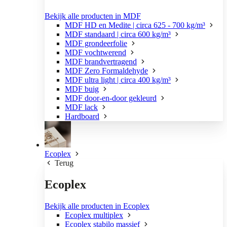
Bekijk alle producten in MDF
MDF HD en Medite | circa 625 - 700 kg/m³
MDF standaard | circa 600 kg/m³
MDF grondeerfolie
MDF vochtwerend
MDF brandvertragend
MDF Zero Formaldehyde
MDF ultra light | circa 400 kg/m³
MDF buig
MDF door-en-door gekleurd
MDF lack
Hardboard
Ecoplex
Terug
Ecoplex
Bekijk alle producten in Ecoplex
Ecoplex multiplex
Ecoplex stabilo massief