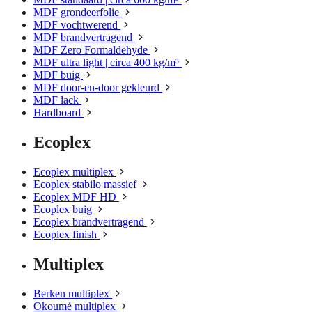
MDF grondeerfolie
MDF vochtwerend
MDF brandvertragend
MDF Zero Formaldehyde
MDF ultra light | circa 400 kg/m³
MDF buig
MDF door-en-door gekleurd
MDF lack
Hardboard
Ecoplex
Ecoplex multiplex
Ecoplex stabilo massief
Ecoplex MDF HD
Ecoplex buig
Ecoplex brandvertragend
Ecoplex finish
Multiplex
Berken multiplex
Okoumé multiplex