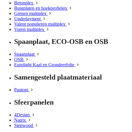
Betonplex
Buigplaten en hoekprofielen
Grenen multiplex
Underlayment
Valent populieren multiplex
Vuren multiplex
Spaanplaat, ECO-OSB en OSB
Spaanplaat
OSB
Eurolight Kaal en Grondeerfolie
Samengesteld plaatmateriaal
Pantoni
Sfeerpanelen
4Design
Natrix
Stepwood