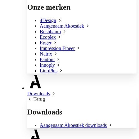
Onze merken
4Design
Aangenaam Akoestiek
Bushbaum
Ecoplex
Egger
Impression Fineer
Natrix
Pantoni
Innoply
LinoPlus
Downloads
Terug
Downloads
Aangenaam Akoestiek downloads