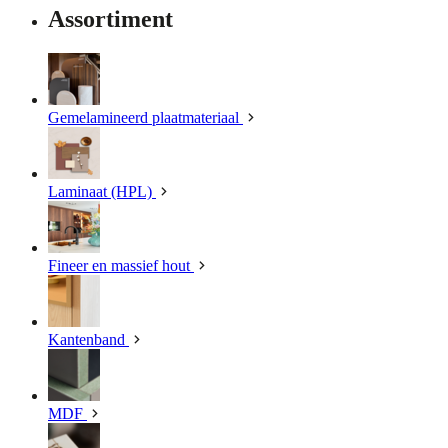
Assortiment
Gemelamineerd plaatmateriaal
Laminaat (HPL)
Fineer en massief hout
Kantenband
MDF