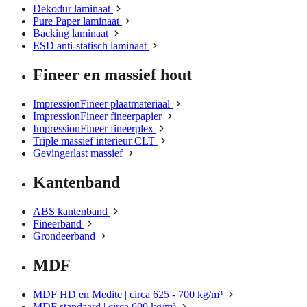
Dekodur laminaat
Pure Paper laminaat
Backing laminaat
ESD anti-statisch laminaat
Fineer en massief hout
ImpressionFineer plaatmateriaal
ImpressionFineer fineerpapier
ImpressionFineer fineerplex
Triple massief interieur CLT
Gevingerlast massief
Kantenband
ABS kantenband
Fineerband
Grondeerband
MDF
MDF HD en Medite | circa 625 - 700 kg/m³
MDF standaard | circa 600 kg/m³