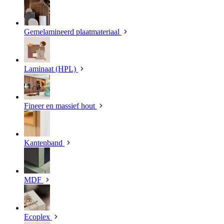
Gemelamineerd plaatmateriaal
Laminaat (HPL)
Fineer en massief hout
Kantenband
MDF
Ecoplex