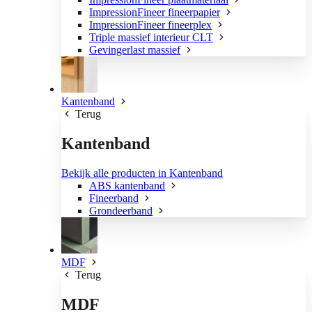
ImpressionFineer fineerpapier
ImpressionFineer fineerplex
Triple massief interieur CLT
Gevingerlast massief
Kantenband
Terug
Kantenband
Bekijk alle producten in Kantenband
ABS kantenband
Fineerband
Grondeerband
MDF
Terug
MDF