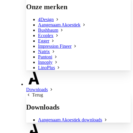
Onze merken
4Design
Aangenaam Akoestiek
Bushbaum
Ecoplex
Egger
Impression Fineer
Natrix
Pantoni
Innoply
LinoPlus
Downloads
Terug
Downloads
Aangenaam Akoestiek downloads