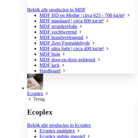
Bekijk alle producten in MDF
MDF HD en Medite | circa 625 - 700 kg/m³
MDF standaard | circa 600 kg/m³
MDF grondeerfolie
MDF vochtwerend
MDF brandvertragend
MDF Zero Formaldehyde
MDF ultra light | circa 400 kg/m³
MDF buig
MDF door-en-door gekleurd
MDF lack
Hardboard
Ecoplex
Terug
Ecoplex
Bekijk alle producten in Ecoplex
Ecoplex multiplex
Ecoplex stabilo massief