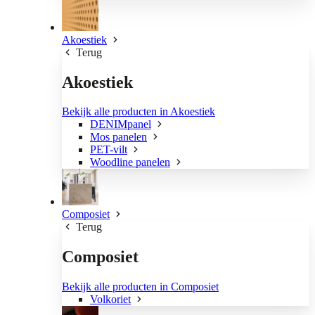
Akoestiek
Terug
Akoestiek
Bekijk alle producten in Akoestiek
DENIMpanel
Mos panelen
PET-vilt
Woodline panelen
Composiet
Terug
Composiet
Bekijk alle producten in Composiet
Volkoriet