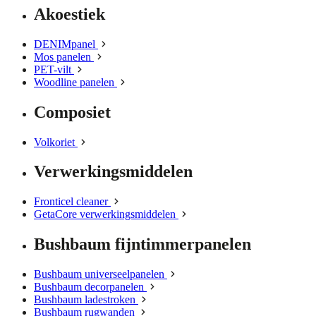
Akoestiek
DENIMpanel
Mos panelen
PET-vilt
Woodline panelen
Composiet
Volkoriet
Verwerkingsmiddelen
Fronticel cleaner
GetaCore verwerkingsmiddelen
Bushbaum fijntimmerpanelen
Bushbaum universeelpanelen
Bushbaum decorpanelen
Bushbaum ladestroken
Bushbaum rugwanden