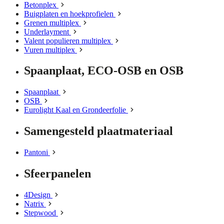
Betonplex
Buigplaten en hoekprofielen
Grenen multiplex
Underlayment
Valent populieren multiplex
Vuren multiplex
Spaanplaat, ECO-OSB en OSB
Spaanplaat
OSB
Eurolight Kaal en Grondeerfolie
Samengesteld plaatmateriaal
Pantoni
Sfeerpanelen
4Design
Natrix
Stepwood