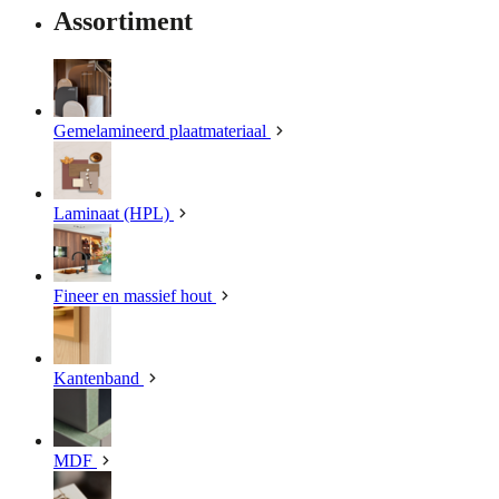
Assortiment
Gemelamineerd plaatmateriaal
Laminaat (HPL)
Fineer en massief hout
Kantenband
MDF