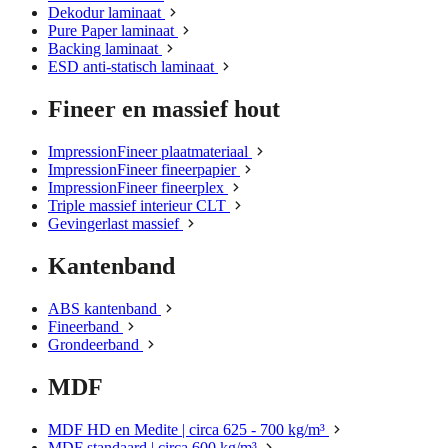
Dekodur laminaat
Pure Paper laminaat
Backing laminaat
ESD anti-statisch laminaat
Fineer en massief hout
ImpressionFineer plaatmateriaal
ImpressionFineer fineerpapier
ImpressionFineer fineerplex
Triple massief interieur CLT
Gevingerlast massief
Kantenband
ABS kantenband
Fineerband
Grondeerband
MDF
MDF HD en Medite | circa 625 - 700 kg/m³
MDF standaard | circa 600 kg/m³