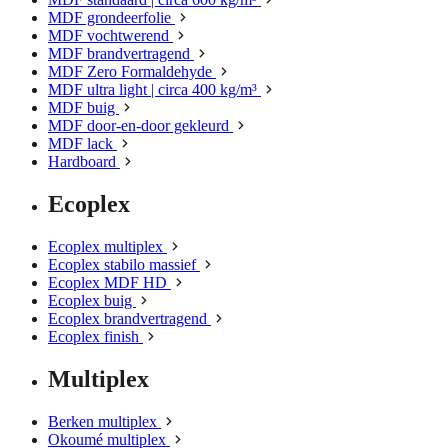
MDF grondeerfolie
MDF vochtwerend
MDF brandvertragend
MDF Zero Formaldehyde
MDF ultra light | circa 400 kg/m³
MDF buig
MDF door-en-door gekleurd
MDF lack
Hardboard
Ecoplex
Ecoplex multiplex
Ecoplex stabilo massief
Ecoplex MDF HD
Ecoplex buig
Ecoplex brandvertragend
Ecoplex finish
Multiplex
Berken multiplex
Okoumé multiplex