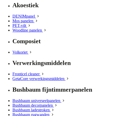
Akoestiek
DENIMpanel
Mos panelen
PET-vilt
Woodline panelen
Composiet
Volkoriet
Verwerkingsmiddelen
Fronticel cleaner
GetaCore verwerkingsmiddelen
Bushbaum fijntimmerpanelen
Bushbaum universeelpanelen
Bushbaum decorpanelen
Bushbaum ladestroken
Bushbaum rugwanden