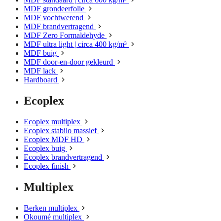
MDF grondeerfolie
MDF vochtwerend
MDF brandvertragend
MDF Zero Formaldehyde
MDF ultra light | circa 400 kg/m³
MDF buig
MDF door-en-door gekleurd
MDF lack
Hardboard
Ecoplex
Ecoplex multiplex
Ecoplex stabilo massief
Ecoplex MDF HD
Ecoplex buig
Ecoplex brandvertragend
Ecoplex finish
Multiplex
Berken multiplex
Okoumé multiplex