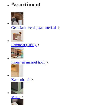
Assortiment
Gemelamineerd plaatmateriaal
Laminaat (HPL)
Fineer en massief hout
Kantenband
MDF