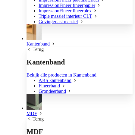
ImpressionFineer fineerpapier
ImpressionFineer fineerplex
Triple massief interieur CLT
Gevingerlast massief
Kantenband
Terug
Kantenband
Bekijk alle producten in Kantenband
ABS kantenband
Fineerband
Grondeerband
MDF
Terug
MDF