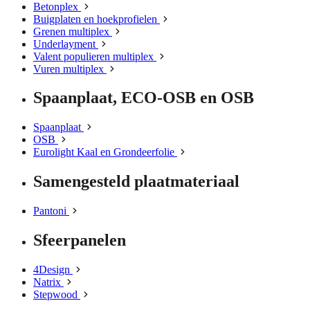
Betonplex
Buigplaten en hoekprofielen
Grenen multiplex
Underlayment
Valent populieren multiplex
Vuren multiplex
Spaanplaat, ECO-OSB en OSB
Spaanplaat
OSB
Eurolight Kaal en Grondeerfolie
Samengesteld plaatmateriaal
Pantoni
Sfeerpanelen
4Design
Natrix
Stepwood