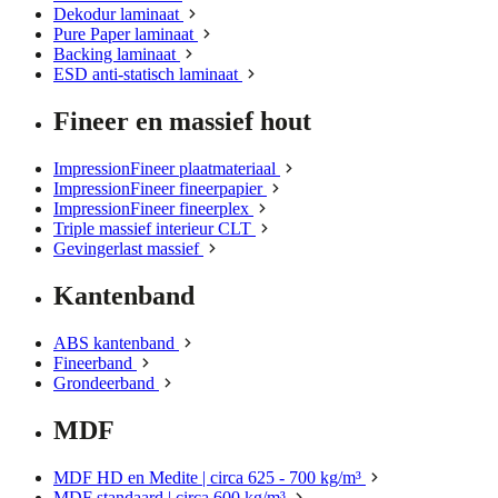
Dekodur laminaat
Pure Paper laminaat
Backing laminaat
ESD anti-statisch laminaat
Fineer en massief hout
ImpressionFineer plaatmateriaal
ImpressionFineer fineerpapier
ImpressionFineer fineerplex
Triple massief interieur CLT
Gevingerlast massief
Kantenband
ABS kantenband
Fineerband
Grondeerband
MDF
MDF HD en Medite | circa 625 - 700 kg/m³
MDF standaard | circa 600 kg/m³