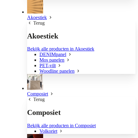
Akoestiek
Terug
Akoestiek
Bekijk alle producten in Akoestiek
DENIMpanel
Mos panelen
PET-vilt
Woodline panelen
Composiet
Terug
Composiet
Bekijk alle producten in Composiet
Volkoriet