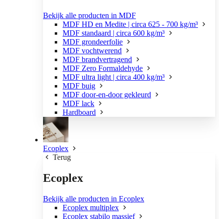
Bekijk alle producten in MDF
MDF HD en Medite | circa 625 - 700 kg/m³
MDF standaard | circa 600 kg/m³
MDF grondeerfolie
MDF vochtwerend
MDF brandvertragend
MDF Zero Formaldehyde
MDF ultra light | circa 400 kg/m³
MDF buig
MDF door-en-door gekleurd
MDF lack
Hardboard
Ecoplex
Terug
Ecoplex
Bekijk alle producten in Ecoplex
Ecoplex multiplex
Ecoplex stabilo massief