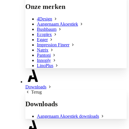
Onze merken
4Design
Aangenaam Akoestiek
Bushbaum
Ecoplex
Egger
Impression Fineer
Natrix
Pantoni
Innoply
LinoPlus
Downloads
Terug
Downloads
Aangenaam Akoestiek downloads