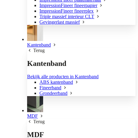
ImpressionFineer fineerpapier
ImpressionFineer fineerplex
Triple massief interieur CLT
Gevingerlast massief
Kantenband
Terug
Kantenband
Bekijk alle producten in Kantenband
ABS kantenband
Fineerband
Grondeerband
MDF
Terug
MDF