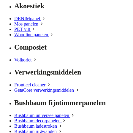
Akoestiek
DENIMpanel
Mos panelen
PET-vilt
Woodline panelen
Composiet
Volkoriet
Verwerkingsmiddelen
Fronticel cleaner
GetaCore verwerkingsmiddelen
Bushbaum fijntimmerpanelen
Bushbaum universeelpanelen
Bushbaum decorpanelen
Bushbaum ladestroken
Bushbaum rugwanden