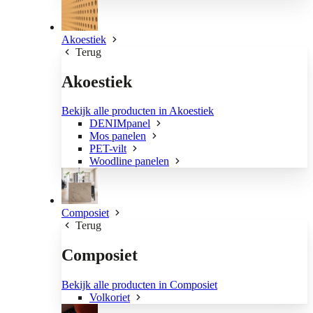
Akoestiek
Terug
Akoestiek
Bekijk alle producten in Akoestiek
DENIMpanel
Mos panelen
PET-vilt
Woodline panelen
Composiet
Terug
Composiet
Bekijk alle producten in Composiet
Volkoriet