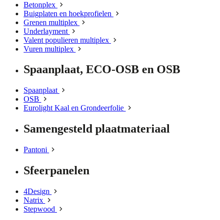
Betonplex
Buigplaten en hoekprofielen
Grenen multiplex
Underlayment
Valent populieren multiplex
Vuren multiplex
Spaanplaat, ECO-OSB en OSB
Spaanplaat
OSB
Eurolight Kaal en Grondeerfolie
Samengesteld plaatmateriaal
Pantoni
Sfeerpanelen
4Design
Natrix
Stepwood