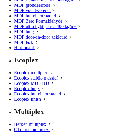
MDF grondeerfolie
MDF vochtwerend
MDF brandvertragend
MDF Zero Formaldehyde
MDF ultra light | circa 400 kg/m³
MDF buig
MDF door-en-door gekleurd
MDF lack
Hardboard
Ecoplex
Ecoplex multiplex
Ecoplex stabilo massief
Ecoplex MDF HD
Ecoplex buig
Ecoplex brandvertragend
Ecoplex finish
Multiplex
Berken multiplex
Okoumé multiplex