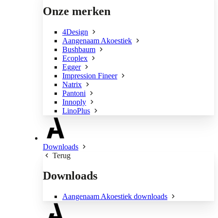
Onze merken
4Design
Aangenaam Akoestiek
Bushbaum
Ecoplex
Egger
Impression Fineer
Natrix
Pantoni
Innoply
LinoPlus
Downloads
Terug
Downloads
Aangenaam Akoestiek downloads