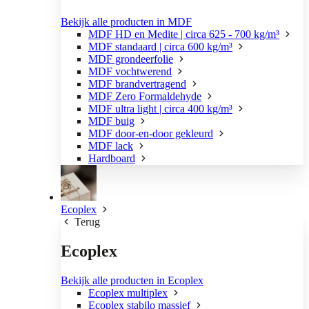
Bekijk alle producten in MDF
MDF HD en Medite | circa 625 - 700 kg/m³
MDF standaard | circa 600 kg/m³
MDF grondeerfolie
MDF vochtwerend
MDF brandvertragend
MDF Zero Formaldehyde
MDF ultra light | circa 400 kg/m³
MDF buig
MDF door-en-door gekleurd
MDF lack
Hardboard
Ecoplex
Terug
Ecoplex
Bekijk alle producten in Ecoplex
Ecoplex multiplex
Ecoplex stabilo massief