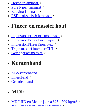
Dekodur laminaat
Pure Paper laminaat
Backing laminaat
ESD anti-statisch laminaat
Fineer en massief hout
ImpressionFineer plaatmateriaal
ImpressionFineer fineerpapier
ImpressionFineer fineerplex
Triple massief interieur CLT
Gevingerlast massief
Kantenband
ABS kantenband
Fineerband
Grondeerband
MDF
MDF HD en Medite | circa 625 - 700 kg/m³
MDF standaard | circa 600 kg/m³