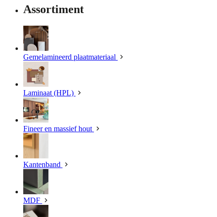
Assortiment
Gemelamineerd plaatmateriaal
Laminaat (HPL)
Fineer en massief hout
Kantenband
MDF