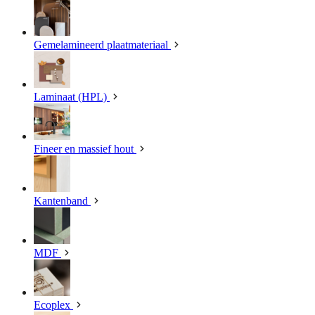
Gemelamineerd plaatmateriaal
Laminaat (HPL)
Fineer en massief hout
Kantenband
MDF
Ecoplex