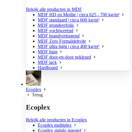
Bekijk alle producten in MDF
MDF HD en Medite | circa 625 - 700 kg/m³
MDF standaard | circa 600 kg/m³
MDF grondeerfolie
MDF vochtwerend
MDF brandvertragend
MDF Zero Formaldehyde
MDF ultra light | circa 400 kg/m³
MDF buig
MDF door-en-door gekleurd
MDF lack
Hardboard
Ecoplex
Terug
Ecoplex
Bekijk alle producten in Ecoplex
Ecoplex multiplex
Ecoplex stabilo massief