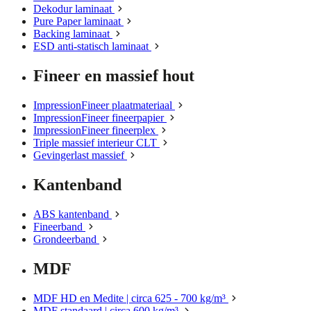
Dekodur laminaat
Pure Paper laminaat
Backing laminaat
ESD anti-statisch laminaat
Fineer en massief hout
ImpressionFineer plaatmateriaal
ImpressionFineer fineerpapier
ImpressionFineer fineerplex
Triple massief interieur CLT
Gevingerlast massief
Kantenband
ABS kantenband
Fineerband
Grondeerband
MDF
MDF HD en Medite | circa 625 - 700 kg/m³
MDF standaard | circa 600 kg/m³