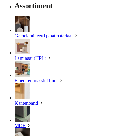
Assortiment
Gemelamineerd plaatmateriaal
Laminaat (HPL)
Fineer en massief hout
Kantenband
MDF