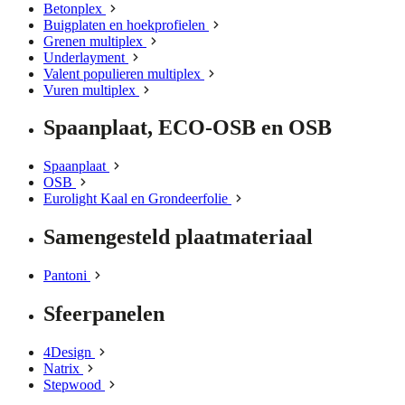
Betonplex
Buigplaten en hoekprofielen
Grenen multiplex
Underlayment
Valent populieren multiplex
Vuren multiplex
Spaanplaat, ECO-OSB en OSB
Spaanplaat
OSB
Eurolight Kaal en Grondeerfolie
Samengesteld plaatmateriaal
Pantoni
Sfeerpanelen
4Design
Natrix
Stepwood