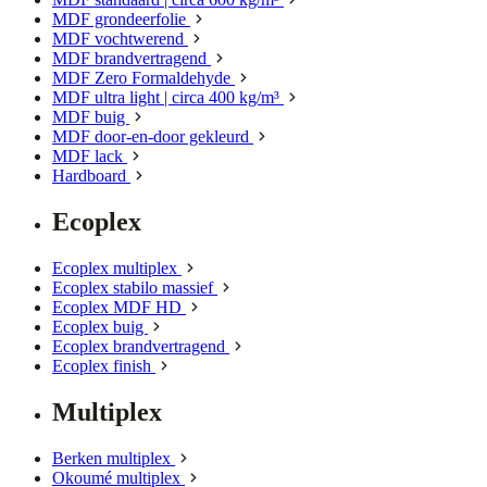
MDF grondeerfolie
MDF vochtwerend
MDF brandvertragend
MDF Zero Formaldehyde
MDF ultra light | circa 400 kg/m³
MDF buig
MDF door-en-door gekleurd
MDF lack
Hardboard
Ecoplex
Ecoplex multiplex
Ecoplex stabilo massief
Ecoplex MDF HD
Ecoplex buig
Ecoplex brandvertragend
Ecoplex finish
Multiplex
Berken multiplex
Okoumé multiplex