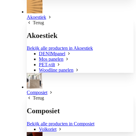
Akoestiek
Terug
Akoestiek
Bekijk alle producten in Akoestiek
DENIMpanel
Mos panelen
PET-vilt
Woodline panelen
Composiet
Terug
Composiet
Bekijk alle producten in Composiet
Volkoriet