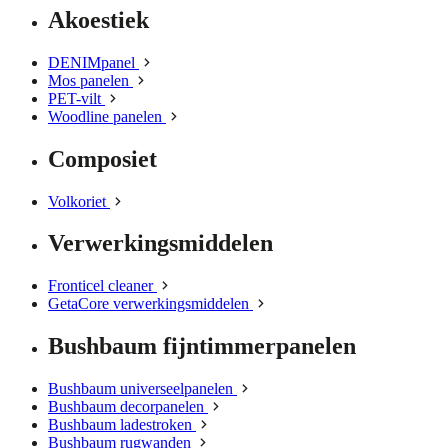
Akoestiek
DENIMpanel
Mos panelen
PET-vilt
Woodline panelen
Composiet
Volkoriet
Verwerkingsmiddelen
Fronticel cleaner
GetaCore verwerkingsmiddelen
Bushbaum fijntimmerpanelen
Bushbaum universeelpanelen
Bushbaum decorpanelen
Bushbaum ladestroken
Bushbaum rugwanden