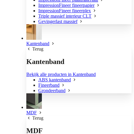
ImpressionFineer fineerpapier
ImpressionFineer fineerplex
Triple massief interieur CLT
Gevingerlast massief
Kantenband
Terug
Kantenband
Bekijk alle producten in Kantenband
ABS kantenband
Fineerband
Grondeerband
MDF
Terug
MDF