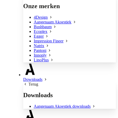
Onze merken
4Design
Aangenaam Akoestiek
Bushbaum
Ecoplex
Egger
Impression Fineer
Natrix
Pantoni
Innoply
LinoPlus
Downloads
Terug
Downloads
Aangenaam Akoestiek downloads