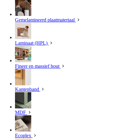
Gemelamineerd plaatmateriaal
Laminaat (HPL)
Fineer en massief hout
Kantenband
MDF
Ecoplex