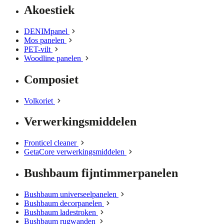
Akoestiek
DENIMpanel
Mos panelen
PET-vilt
Woodline panelen
Composiet
Volkoriet
Verwerkingsmiddelen
Fronticel cleaner
GetaCore verwerkingsmiddelen
Bushbaum fijntimmerpanelen
Bushbaum universeelpanelen
Bushbaum decorpanelen
Bushbaum ladestroken
Bushbaum rugwanden