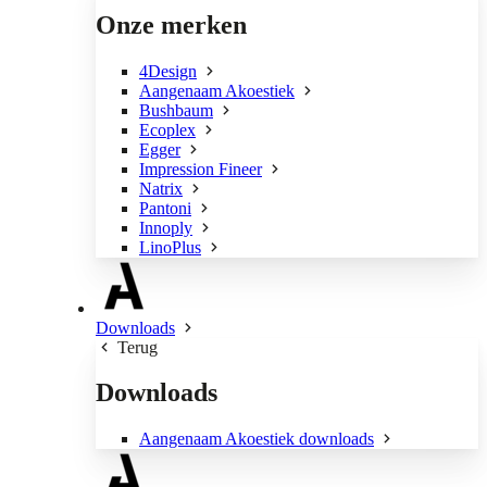
Onze merken
4Design
Aangenaam Akoestiek
Bushbaum
Ecoplex
Egger
Impression Fineer
Natrix
Pantoni
Innoply
LinoPlus
Downloads
Terug
Downloads
Aangenaam Akoestiek downloads