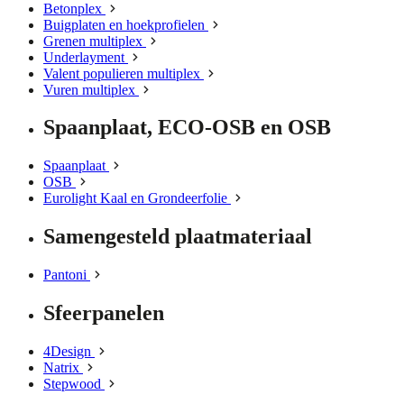
Betonplex
Buigplaten en hoekprofielen
Grenen multiplex
Underlayment
Valent populieren multiplex
Vuren multiplex
Spaanplaat, ECO-OSB en OSB
Spaanplaat
OSB
Eurolight Kaal en Grondeerfolie
Samengesteld plaatmateriaal
Pantoni
Sfeerpanelen
4Design
Natrix
Stepwood