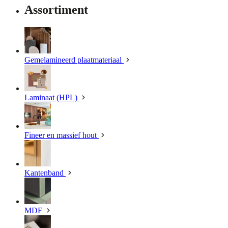
Assortiment
Gemelamineerd plaatmateriaal
Laminaat (HPL)
Fineer en massief hout
Kantenband
MDF