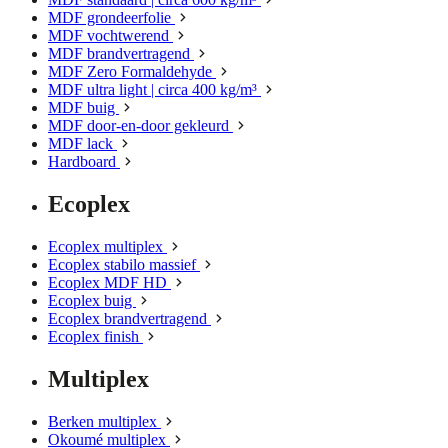
MDF grondeerfolie
MDF vochtwerend
MDF brandvertragend
MDF Zero Formaldehyde
MDF ultra light | circa 400 kg/m³
MDF buig
MDF door-en-door gekleurd
MDF lack
Hardboard
Ecoplex
Ecoplex multiplex
Ecoplex stabilo massief
Ecoplex MDF HD
Ecoplex buig
Ecoplex brandvertragend
Ecoplex finish
Multiplex
Berken multiplex
Okoumé multiplex