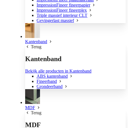
ImpressionFineer fineerpapier
ImpressionFineer fineerplex
Triple massief interieur CLT
Gevingerlast massief
Kantenband
Terug
Kantenband
Bekijk alle producten in Kantenband
ABS kantenband
Fineerband
Grondeerband
MDF
Terug
MDF