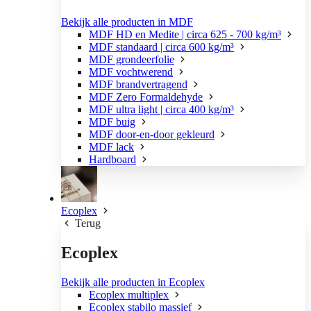
Bekijk alle producten in MDF
MDF HD en Medite | circa 625 - 700 kg/m³
MDF standaard | circa 600 kg/m³
MDF grondeerfolie
MDF vochtwerend
MDF brandvertragend
MDF Zero Formaldehyde
MDF ultra light | circa 400 kg/m³
MDF buig
MDF door-en-door gekleurd
MDF lack
Hardboard
Ecoplex
Terug
Ecoplex
Bekijk alle producten in Ecoplex
Ecoplex multiplex
Ecoplex stabilo massief