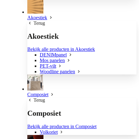
Akoestiek
Terug
Akoestiek
Bekijk alle producten in Akoestiek
DENIMpanel
Mos panelen
PET-vilt
Woodline panelen
Composiet
Terug
Composiet
Bekijk alle producten in Composiet
Volkoriet