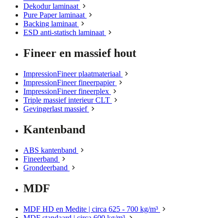
Dekodur laminaat
Pure Paper laminaat
Backing laminaat
ESD anti-statisch laminaat
Fineer en massief hout
ImpressionFineer plaatmateriaal
ImpressionFineer fineerpapier
ImpressionFineer fineerplex
Triple massief interieur CLT
Gevingerlast massief
Kantenband
ABS kantenband
Fineerband
Grondeerband
MDF
MDF HD en Medite | circa 625 - 700 kg/m³
MDF standaard | circa 600 kg/m³