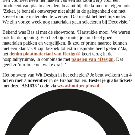
Eén voordeel heeft het maken van een standontwerp voor een
producent van plaatmaterialen, beaamt hij: die komen uit eigen huis.
‘Zeker, je bent als ontwerper niet altijd in de gelegenheid om met
zoveel mooie materialen te werken. Dat maakt het heel bijzonder.
We zijn vorige week nog materialen gaan selecteren bij Decovisie.’
Bekend was Bas al met de showroom. ‘Hartstikke mooi. We waren
ook bij de opening. Een heel fijne route, je kunt heel goed
materialen pakken en vergelijken. Ik zou er prima naartoe kunnen
met een klant.’ Of zijn bezoek tot extra inspiratie heeft geleid? ‘Ja,
het
denim plaatmateriaal van Rezign®
keert terug in de
hospitalityruimte, in combinatie met
panelen van 4Design
. Dat
geeft zo’n ruimte net wat extra’s.’
Het ontwerp van Wit Design in het echt zien? Je bent welkom van
4
tot en met 7 november
in de Brabanthallen.
Bestel je gratis tickets
met deze '
ASI833
' code via
www.houtproplus.nl
.