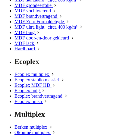
MDF grondeerfolie
MDF vochtwerend
MDF brandvertragend
MDF Zero Formaldehyde
MDF ultra light | circa 400 kg/m³
MDF buig
MDF door-en-door gekleurd
MDF lack
Hardboard
Ecoplex
Ecoplex multiplex
Ecoplex stabilo massief
Ecoplex MDF HD
Ecoplex buig
Ecoplex brandvertragend
Ecoplex finish
Multiplex
Berken multiplex
Okoumé multiplex