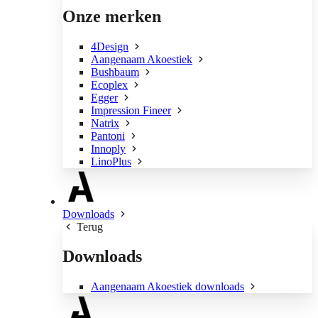
Onze merken
4Design
Aangenaam Akoestiek
Bushbaum
Ecoplex
Egger
Impression Fineer
Natrix
Pantoni
Innoply
LinoPlus
Downloads
Terug
Downloads
Aangenaam Akoestiek downloads