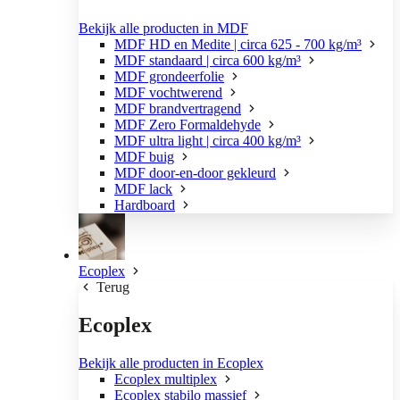
Bekijk alle producten in MDF
MDF HD en Medite | circa 625 - 700 kg/m³
MDF standaard | circa 600 kg/m³
MDF grondeerfolie
MDF vochtwerend
MDF brandvertragend
MDF Zero Formaldehyde
MDF ultra light | circa 400 kg/m³
MDF buig
MDF door-en-door gekleurd
MDF lack
Hardboard
Ecoplex
Terug
Ecoplex
Bekijk alle producten in Ecoplex
Ecoplex multiplex
Ecoplex stabilo massief