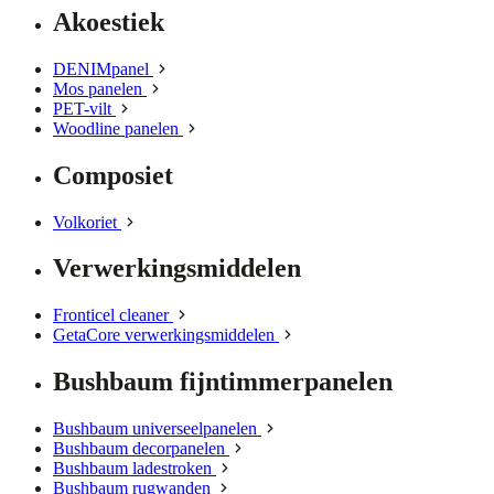
Akoestiek
DENIMpanel
Mos panelen
PET-vilt
Woodline panelen
Composiet
Volkoriet
Verwerkingsmiddelen
Fronticel cleaner
GetaCore verwerkingsmiddelen
Bushbaum fijntimmerpanelen
Bushbaum universeelpanelen
Bushbaum decorpanelen
Bushbaum ladestroken
Bushbaum rugwanden