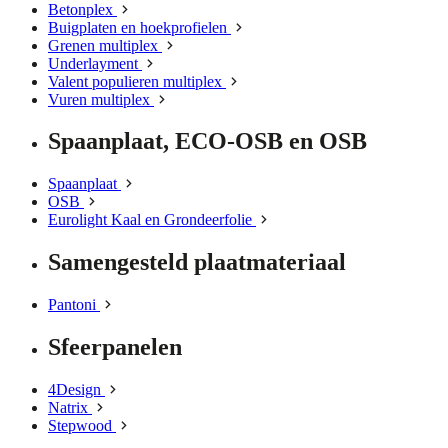
Betonplex
Buigplaten en hoekprofielen
Grenen multiplex
Underlayment
Valent populieren multiplex
Vuren multiplex
Spaanplaat, ECO-OSB en OSB
Spaanplaat
OSB
Eurolight Kaal en Grondeerfolie
Samengesteld plaatmateriaal
Pantoni
Sfeerpanelen
4Design
Natrix
Stepwood