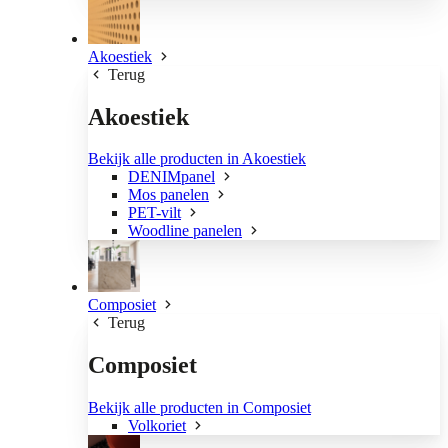
Akoestiek
Terug
Akoestiek
Bekijk alle producten in Akoestiek
DENIMpanel
Mos panelen
PET-vilt
Woodline panelen
Composiet
Terug
Composiet
Bekijk alle producten in Composiet
Volkoriet