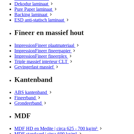
Dekodur laminaat
Pure Paper laminaat
Backing laminaat
ESD anti-statisch laminaat
Fineer en massief hout
ImpressionFineer plaatmateriaal
ImpressionFineer fineerpapier
ImpressionFineer fineerplex
Triple massief interieur CLT
Gevingerlast massief
Kantenband
ABS kantenband
Fineerband
Grondeerband
MDF
MDF HD en Medite | circa 625 - 700 kg/m³
MDF standaard | circa 600 kg/m³