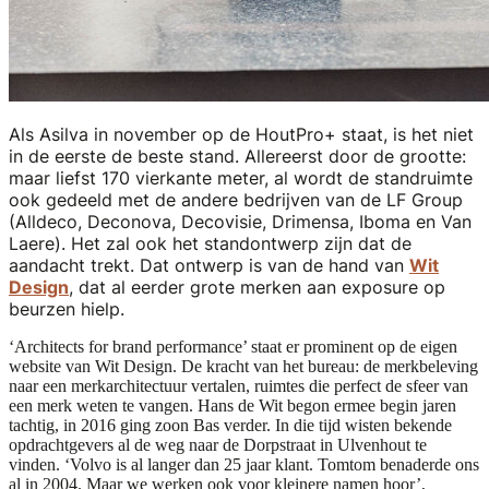
Als Asilva in november op de HoutPro+ staat, is het niet
in de eerste de beste stand. Allereerst door de grootte:
maar liefst 170 vierkante meter, al wordt de standruimte
ook gedeeld met de andere bedrijven van de LF Group
(Alldeco, Deconova, Decovisie, Drimensa, Iboma en Van
Laere). Het zal ook het standontwerp zijn dat de
aandacht trekt. Dat ontwerp is van de hand van
Wit
Design
, dat al eerder grote merken aan exposure op
beurzen hielp.
‘Architects for brand performance’ staat er prominent op de eigen
website van Wit Design. De kracht van het bureau: de merkbeleving
naar een merkarchitectuur vertalen, ruimtes die perfect de sfeer van
een merk weten te vangen. Hans de Wit begon ermee begin jaren
tachtig, in 2016 ging zoon Bas verder. In die tijd wisten bekende
opdrachtgevers al de weg naar de Dorpstraat in Ulvenhout te
vinden. ‘Volvo is al langer dan 25 jaar klant. Tomtom benaderde ons
al in 2004. Maar we werken ook voor kleinere namen hoor’,