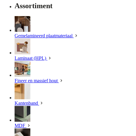
Assortiment
Gemelamineerd plaatmateriaal
Laminaat (HPL)
Fineer en massief hout
Kantenband
MDF