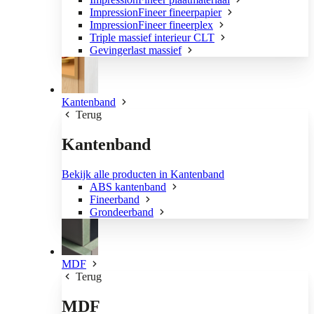
ImpressionFineer fineerpapier
ImpressionFineer fineerplex
Triple massief interieur CLT
Gevingerlast massief
Kantenband
Terug
Kantenband
Bekijk alle producten in Kantenband
ABS kantenband
Fineerband
Grondeerband
MDF
Terug
MDF