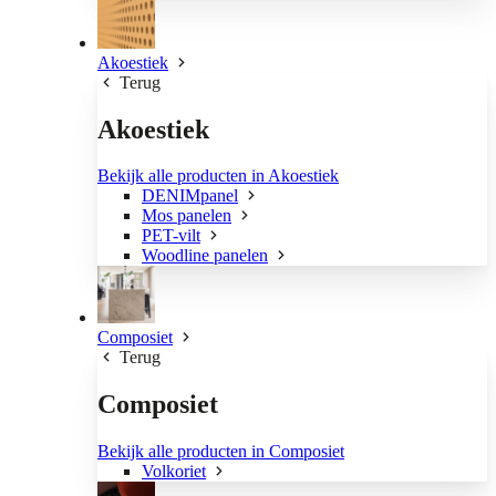
Akoestiek
Terug
Akoestiek
Bekijk alle producten in Akoestiek
DENIMpanel
Mos panelen
PET-vilt
Woodline panelen
Composiet
Terug
Composiet
Bekijk alle producten in Composiet
Volkoriet