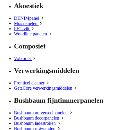
Akoestiek
DENIMpanel
Mos panelen
PET-vilt
Woodline panelen
Composiet
Volkoriet
Verwerkingsmiddelen
Fronticel cleaner
GetaCore verwerkingsmiddelen
Bushbaum fijntimmerpanelen
Bushbaum universeelpanelen
Bushbaum decorpanelen
Bushbaum ladestroken
Bushbaum rugwanden