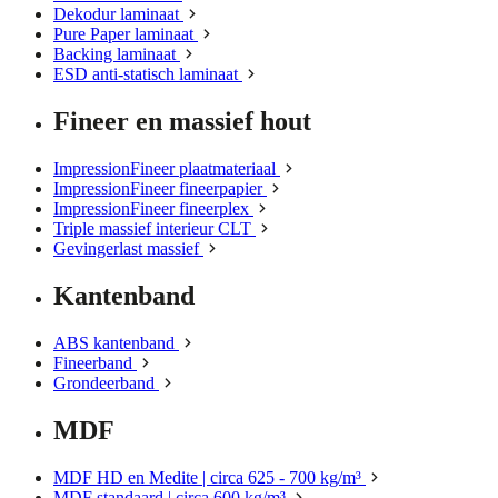
Dekodur laminaat
Pure Paper laminaat
Backing laminaat
ESD anti-statisch laminaat
Fineer en massief hout
ImpressionFineer plaatmateriaal
ImpressionFineer fineerpapier
ImpressionFineer fineerplex
Triple massief interieur CLT
Gevingerlast massief
Kantenband
ABS kantenband
Fineerband
Grondeerband
MDF
MDF HD en Medite | circa 625 - 700 kg/m³
MDF standaard | circa 600 kg/m³