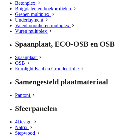
Betonplex
Buigplaten en hoekprofielen
Grenen multiplex
Underlayment
Valent populieren multiplex
Vuren multiplex
Spaanplaat, ECO-OSB en OSB
Spaanplaat
OSB
Eurolight Kaal en Grondeerfolie
Samengesteld plaatmateriaal
Pantoni
Sfeerpanelen
4Design
Natrix
Stepwood