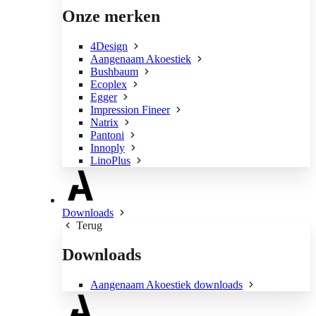
Onze merken
4Design
Aangenaam Akoestiek
Bushbaum
Ecoplex
Egger
Impression Fineer
Natrix
Pantoni
Innoply
LinoPlus
Downloads
Terug
Downloads
Aangenaam Akoestiek downloads