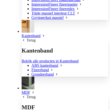
ImpressionFineer fineerpapier
ImpressionFineer fineerplex
Triple massief interieur CLT
Gevingerlast massief
Kantenband
Terug
Kantenband
Bekijk alle producten in Kantenband
ABS kantenband
Fineerband
Grondeerband
MDF
Terug
MDF