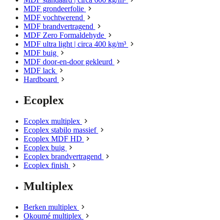
MDF grondeerfolie
MDF vochtwerend
MDF brandvertragend
MDF Zero Formaldehyde
MDF ultra light | circa 400 kg/m³
MDF buig
MDF door-en-door gekleurd
MDF lack
Hardboard
Ecoplex
Ecoplex multiplex
Ecoplex stabilo massief
Ecoplex MDF HD
Ecoplex buig
Ecoplex brandvertragend
Ecoplex finish
Multiplex
Berken multiplex
Okoumé multiplex