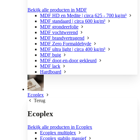
Bekijk alle producten in MDF
MDF HD en Medite | circa 625 - 700 kg/m³
MDF standaard | circa 600 kg/m³
MDF grondeerfolie
MDF vochtwerend
MDF brandvertragend
MDF Zero Formaldehyde
MDF ultra light | circa 400 kg/m³
MDF buig
MDF door-en-door gekleurd
MDF lack
Hardboard
Ecoplex
Terug
Ecoplex
Bekijk alle producten in Ecoplex
Ecoplex multiplex
Ecoplex stabilo massief