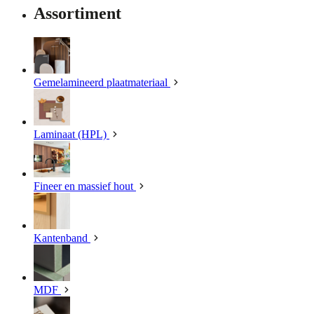
Assortiment
Gemelamineerd plaatmateriaal
Laminaat (HPL)
Fineer en massief hout
Kantenband
MDF